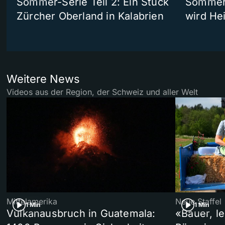
Sommer-Serie Teil 2: Ein Stück
Sommer-
Zürcher Oberland in Kalabrien
wird He
Weitere News
Videos aus der Region, der Schweiz und aller Welt
Mittelamerika
Neue Staffel
1 Min
1 Min
Vulkanausbruch in Guatemala:
«Bauer, l