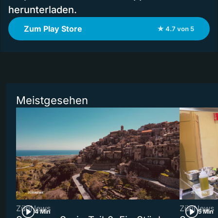
herunterladen.
Zum Play Store
★ 4.7 von 5
Meistgesehen
ZüriNews
ZüriNews
4 Min
5 Min