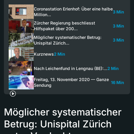
Coronastation Erlenhof: Über eine halbe
3 Min
Million…
Zürcher Regierung beschliesst
3 Min
Hilfspaket über 200…
Möglicher systematischer Betrug:
3 Min
Unispital Zürich…
Kurznews
2 Min
Nach Leichenfund in Lengnau (BE):…
2 Min
Freitag, 13. November 2020 — Ganze
16 Min
Sendung
Möglicher systematischer
Betrug: Unispital Zürich