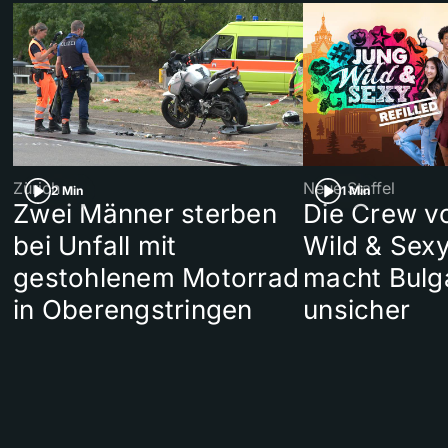
Zürich
Neue Staffel
2 Min
1 Min
Zwei Männer sterben
Die Crew v
bei Unfall mit
Wild & Sexy
gestohlenem Motorrad
macht Bulg
in Oberengstringen
unsicher