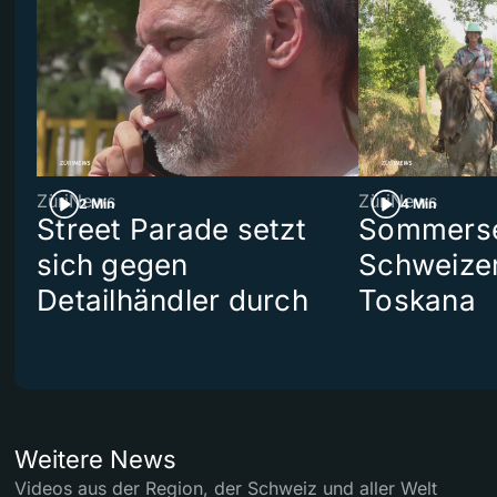
ZüriNews
ZüriNews
2 Min
4 Min
Street Parade setzt
Sommerser
sich gegen
Schweizer
Detailhändler durch
Toskana
Weitere News
Videos aus der Region, der Schweiz und aller Welt