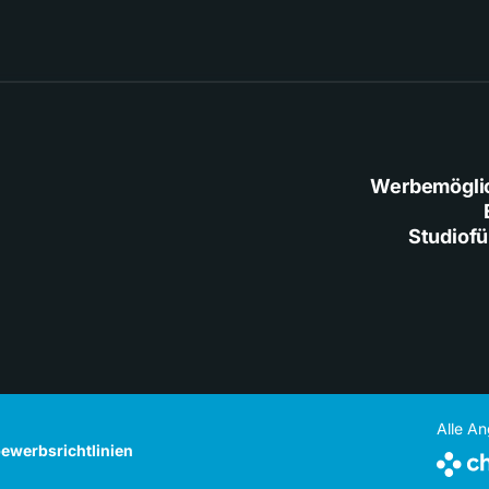
Werbemögli
Studiof
Alle A
ewerbsrichtlinien