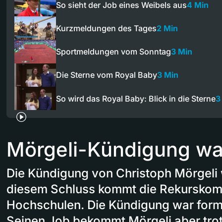
So sieht der Job eines Weibels aus
4 Min
Kurzmeldungen des Tages
2 Min
Sportmeldungen vom Sonntag
3 Min
Die Sterne vom Royal Baby
3 Min
So wird das Royal Baby: Blick in die Sterne
3
Mörgeli-Kündigung war
Die Kündigung von Christoph Mörgeli w
diesem Schluss kommt die Rekurskom
Hochschulen. Die Kündigung war formal
Seinen Job bekommt Mörgeli aber trot