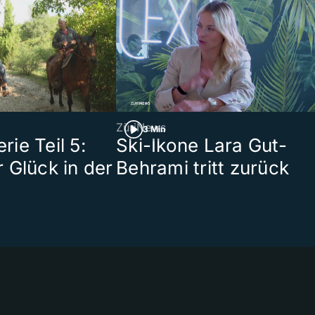
ZüriNews
3 Min
ie Teil 5:
Ski-Ikone Lara Gut-
 Glück in der
Behrami tritt zurück