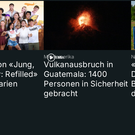
Mittelamerika
N
1 Min
on «Jung,
Vulkanausbruch in
«
: Refilled»
Guatemala: 1400
arien
Personen in Sicherheit
gebracht