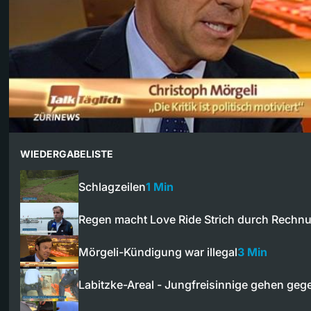
WIEDERGABELISTE
Schlagzeilen
1 Min
Regen macht Love Ride Strich durch Rechn
Mörgeli-Kündigung war illegal
3 Min
Labitzke-Areal - Jungfreisinnige gehen ge