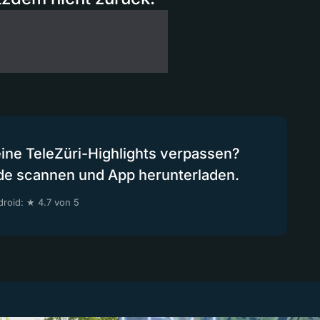
eine TeleZüri-Highlights verpassen?
de scannen und App herunterladen.
roid: ★ 4.7 von 5