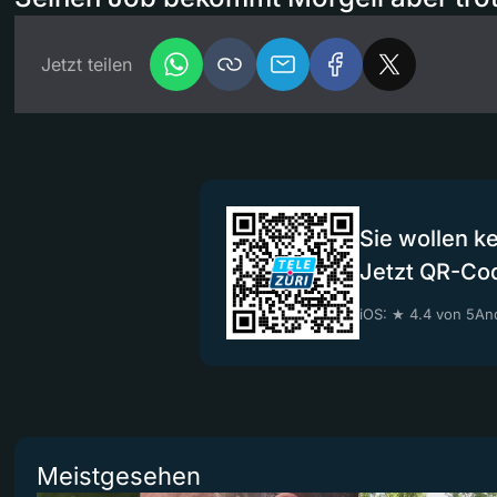
Jetzt teilen
Sie wollen k
Jetzt QR-Co
iOS: ★ 4.4 von 5
And
Meistgesehen