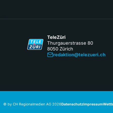
TeleZüri
Thurgauerstrasse 80
8050 Zürich
redaktion@telezueri.ch
© by CH Regionalmedien AG 2026
Datenschutz
Impressum
Wettb