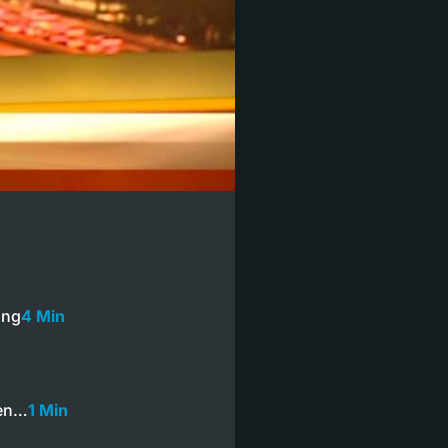
ung
4 Min
gen…
1 Min