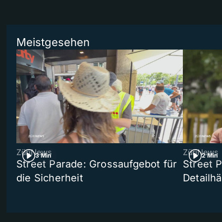
Meistgesehen
ZüriNews
ZüriNews
3 Min
2 Min
Street Parade: Grossaufgebot für
Street 
die Sicherheit
Detailh