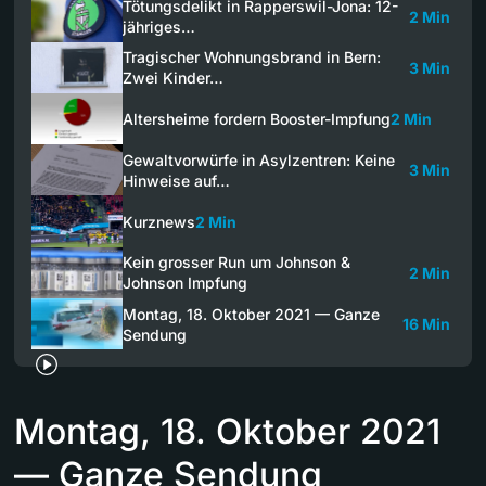
Tötungsdelikt in Rapperswil-Jona: 12-
2 Min
jähriges…
Tragischer Wohnungsbrand in Bern:
3 Min
Zwei Kinder…
Altersheime fordern Booster-Impfung
2 Min
Gewaltvorwürfe in Asylzentren: Keine
3 Min
Hinweise auf…
Kurznews
2 Min
Kein grosser Run um Johnson &
2 Min
Johnson Impfung
Montag, 18. Oktober 2021 — Ganze
16 Min
Sendung
Montag, 18. Oktober 2021
— Ganze Sendung