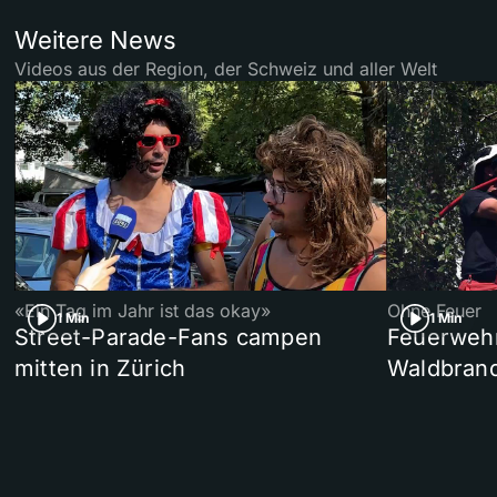
Weitere News
Videos aus der Region, der Schweiz und aller Welt
«Ein Tag im Jahr ist das okay»
Ohne Feuer
1 Min
1 Min
Street-Parade-Fans campen
Feuerwehr 
mitten in Zürich
Waldbrand