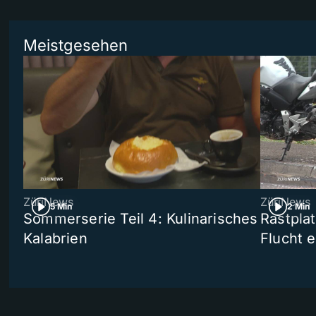
Meistgesehen
ZüriNews
ZüriNews
5 Min
2 Min
Sommerserie Teil 4: Kulinarisches
Rastpla
Kalabrien
Flucht e