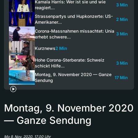
Kamala Harris: Wer ist sie und wie
3 Min
reagiert…
Strassenpartys und Hupkonzerte: US-
2 Min
Amerikaner…
Corona-Massnahmen missachtet: Unia
3 Min
erhebt schwere…
Kurznews
2 Min
Hohe Corona-Sterberate: Schweiz
3 Min
schickt Hilfe…
Montag, 9. November 2020 — Ganze
17 Min
Sendung
Montag, 9. November 2020
— Ganze Sendung
Mo 9. Nov. 2020, 17.00 Uhr