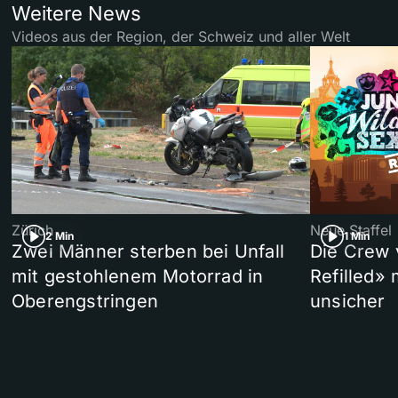
Weitere News
Videos aus der Region, der Schweiz und aller Welt
Zürich
Neue Staffel
2 Min
1 Min
Zwei Männer sterben bei Unfall
Die Crew 
mit gestohlenem Motorrad in
Refilled»
Oberengstringen
unsicher