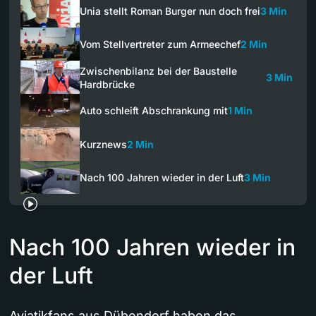
Unia stellt Roman Burger nun doch frei
3 Min
Vom Stellvertreter zum Armeechef
2 Min
Zwischenbilanz bei der Baustelle
3 Min
Hardbrücke
Auto schleift Abschrankung mit
1 Min
Kurznews
2 Min
Nach 100 Jahren wieder in der Luft
3 Min
Nach 100 Jahren wieder in
der Luft
Aviatikfans aus Dübendorf haben das