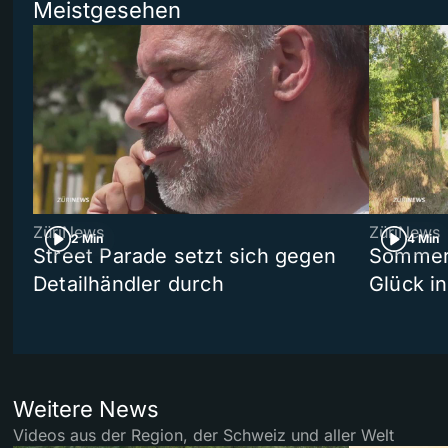
Meistgesehen
ZüriNews
ZüriNews
2 Min
4 Min
Street Parade setzt sich gegen
Sommers
Detailhändler durch
Glück i
Weitere News
Videos aus der Region, der Schweiz und aller Welt