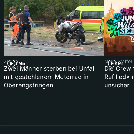
Zürich
Neue Staffel
2 Min
1 Min
Zwei Männer sterben bei Unfall
Die Crew 
mit gestohlenem Motorrad in
Refilled»
Oberengstringen
unsicher