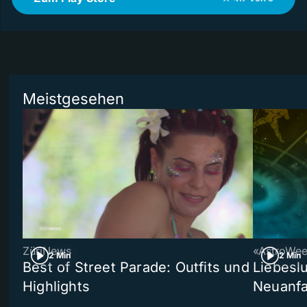
Meistgesehen
ZüriNews
«AstroWe
2 Min
2 Min
Best of Street Parade: Outfits und
Liebeslu
Highlights
Neuanf