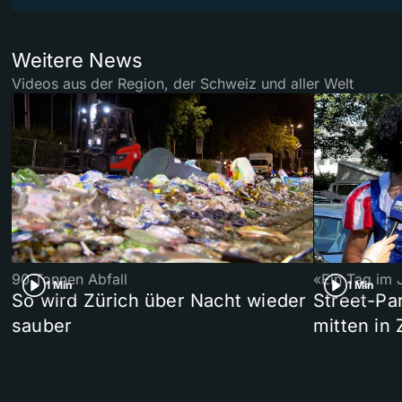
Weitere News
Videos aus der Region, der Schweiz und aller Welt
90 Tonnen Abfall
«Ein Tag im 
1 Min
1 Min
So wird Zürich über Nacht wieder
Street-P
sauber
mitten in 