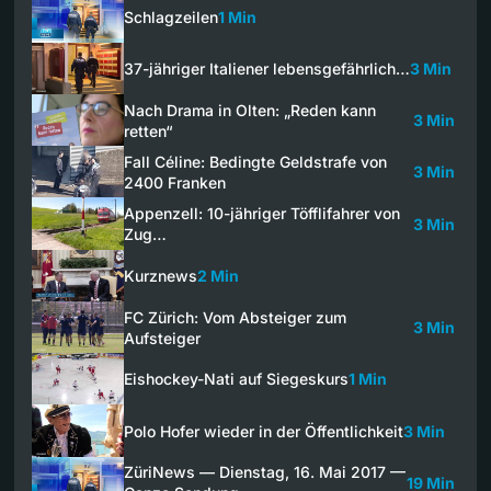
Schlagzeilen
1 Min
37-jähriger Italiener lebensgefährlich…
3 Min
Nach Drama in Olten: „Reden kann
3 Min
retten“
Fall Céline: Bedingte Geldstrafe von
3 Min
2400 Franken
Appenzell: 10-jähriger Töfflifahrer von
3 Min
Zug…
Kurznews
2 Min
FC Zürich: Vom Absteiger zum
3 Min
Aufsteiger
Eishockey-Nati auf Siegeskurs
1 Min
Polo Hofer wieder in der Öffentlichkeit
3 Min
ZüriNews — Dienstag, 16. Mai 2017 —
19 Min