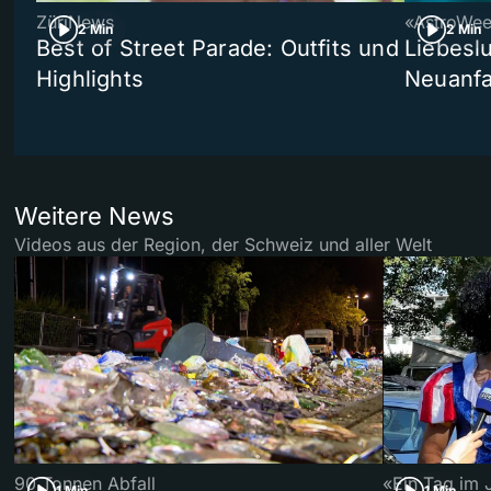
ZüriNews
«AstroWe
2 Min
2 Min
Best of Street Parade: Outfits und
Liebeslu
Highlights
Neuanf
Weitere News
Videos aus der Region, der Schweiz und aller Welt
90 Tonnen Abfall
«Ein Tag im 
1 Min
1 Min