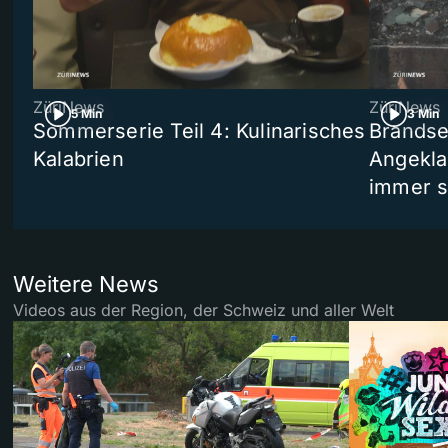
ZüriNews
ZüriNews
5 Min
3 Min
Sommerserie Teil 4: Kulinarisches
Brandse
Kalabrien
Angekla
immer s
Weitere News
Videos aus der Region, der Schweiz und aller Welt