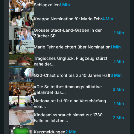
Schlagzeilen
1 Min
Knappe Nomination für Mario Fehr
4 Min
Grosser Stadt-Land-Graben in der
1 Min
Zürcher SP
Mario Fehr erleichtert über Nomination
1 Min
Tragisches Unglück: Flugzeug stürzt
1 Min
nahe der…
G20-Chaot droht bis zu 10 Jahren Haft
3 Min
«Die Selbstbestimmungsinitiative
3 Min
gefährdet das…
Nationalrat ist für eine Verschärfung
1 Min
vom…
Kindesmissbrauch nimmt zu: 1730
2 Min
Fälle im letzten…
Kurzmeldungen
2 Min