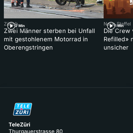
Zürich
Neue Staffel
2 Min
1 Min
Zwei Männer sterben bei Unfall
Die Crew 
mit gestohlenem Motorrad in
Refilled»
Oberengstringen
unsicher
TeleZüri
Thurgauerstrasse 80