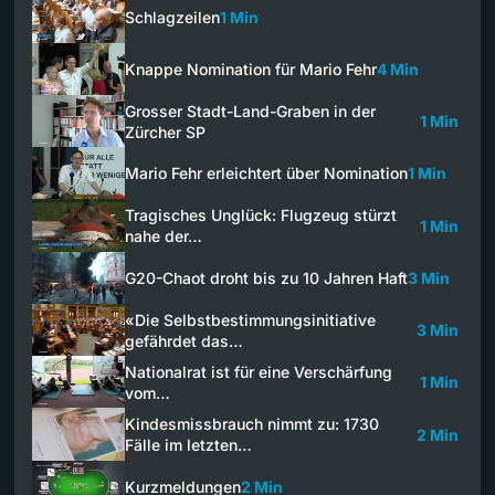
Schlagzeilen
1 Min
Knappe Nomination für Mario Fehr
4 Min
Grosser Stadt-Land-Graben in der
1 Min
Zürcher SP
Mario Fehr erleichtert über Nomination
1 Min
Tragisches Unglück: Flugzeug stürzt
1 Min
nahe der…
G20-Chaot droht bis zu 10 Jahren Haft
3 Min
«Die Selbstbestimmungsinitiative
3 Min
gefährdet das…
Nationalrat ist für eine Verschärfung
1 Min
vom…
Kindesmissbrauch nimmt zu: 1730
2 Min
Fälle im letzten…
Kurzmeldungen
2 Min