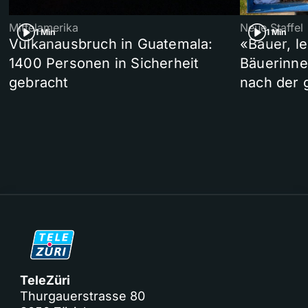
Mittelamerika
Neue Staffel
1 Min
1 Min
Vulkanausbruch in Guatemala:
«Bauer, l
1400 Personen in Sicherheit
Bäuerinne
gebracht
nach der 
TeleZüri
Thurgauerstrasse 80