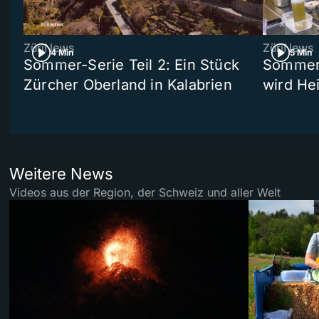
ZüriNews
ZüriNews
4 Min
5 Min
Sommer-Serie Teil 2: Ein Stück
Sommer-
Zürcher Oberland in Kalabrien
wird He
Weitere News
Videos aus der Region, der Schweiz und aller Welt