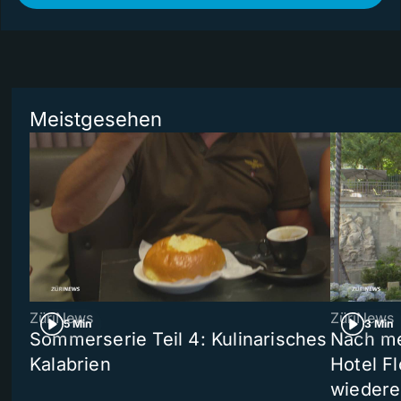
Meistgesehen
ZüriNews
ZüriNews
5 Min
3 Min
Sommerserie Teil 4: Kulinarisches
Nach me
Kalabrien
Hotel Fl
wiedere