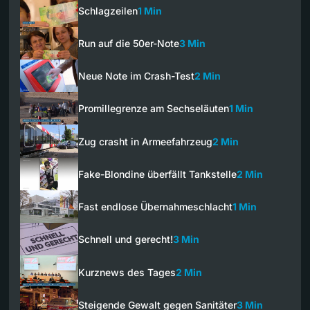
Schlagzeilen
1 Min
Run auf die 50er-Note
3 Min
Neue Note im Crash-Test
2 Min
Promillegrenze am Sechseläuten
1 Min
Zug crasht in Armeefahrzeug
2 Min
Fake-Blondine überfällt Tankstelle
2 Min
Fast endlose Übernahmeschlacht
1 Min
Schnell und gerecht!
3 Min
Kurznews des Tages
2 Min
Steigende Gewalt gegen Sanitäter
3 Min