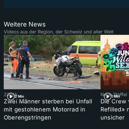
Weitere News
Videos aus der Region, der Schweiz und aller Welt
Zürich
Neue Staffel
2 Min
1 Min
Zwei Männer sterben bei Unfall
Die Crew 
mit gestohlenem Motorrad in
Refilled»
Oberengstringen
unsicher