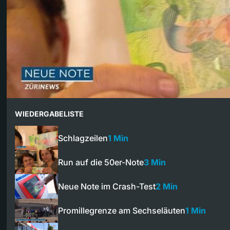
WIEDERGABELISTE
Schlagzeilen
1 Min
Run auf die 50er-Note
3 Min
Neue Note im Crash-Test
2 Min
Promillegrenze am Sechseläuten
1 Min