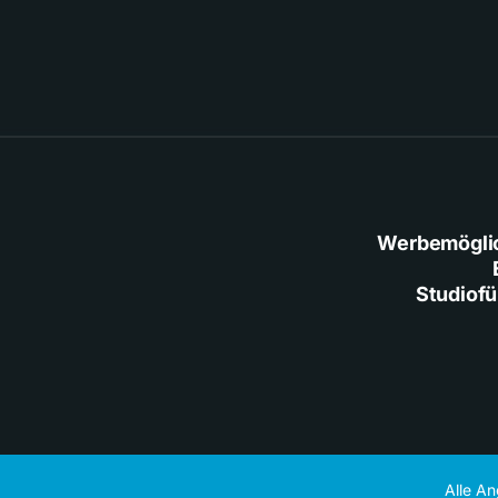
Werbemögli
Studiof
Alle A