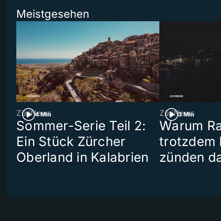
Meistgesehen
ZüriNews
ZüriNews
4 Min
3 Min
Sommer-Serie Teil 2:
Warum Ra
Ein Stück Zürcher
trotzdem
Oberland in Kalabrien
zünden da