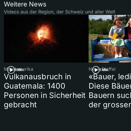
Weitere News
Videos aus der Region, der Schweiz und aller Welt
Mittelamerika
Neue Staffel
1 Min
1 Min
Vulkanausbruch in
«Bauer, led
Guatemala: 1400
Diese Bäue
Personen in Sicherheit
Bauern suc
gebracht
der grosse