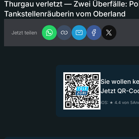
Thurgau verletzt — Zwei Überfälle: Poli
Tankstellenräuberin vom Oberland
Jetzt teilen
Sie wollen k
Jetzt QR-Co
iOS: ★ 4.4 von 5
And