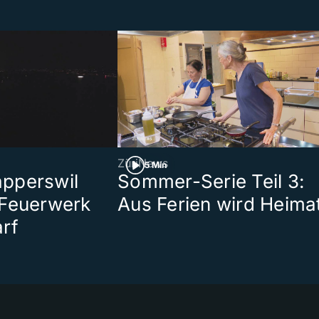
ZüriNews
5 Min
pperswil
Sommer-Serie Teil 3:
 Feuerwerk
Aus Ferien wird Heima
rf