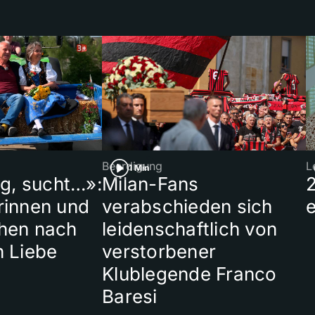
Beerdigung
L
1 Min
ig, sucht…»:
Milan-Fans
rinnen und
verabschieden sich
hen nach
leidenschaftlich von
n Liebe
verstorbener
Klublegende Franco
Baresi