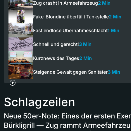
Zug crasht in Armeefahrzeug
2 Min
Fake-Blondine überfällt Tankstelle
2 Min
Fast endlose Übernahmeschlacht
1 Min
Schnell und gerecht!
3 Min
Kurznews des Tages
2 Min
Steigende Gewalt gegen Sanitäter
3 Min
Schlagzeilen
Neue 50er-Note: Eines der ersten Exe
Bürkligrill — Zug rammt Armeefahrze