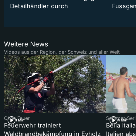
Detailhändler durch
Fussgän
Weitere News
Videos aus der Region, der Schweiz und aller Welt
Ohne Feuer
Sommer-Seri
1 Min
4 Min
Feuerwehr trainiert
Bella Ital
Waldbrandbekämpfung in Eyholz
Italien ab