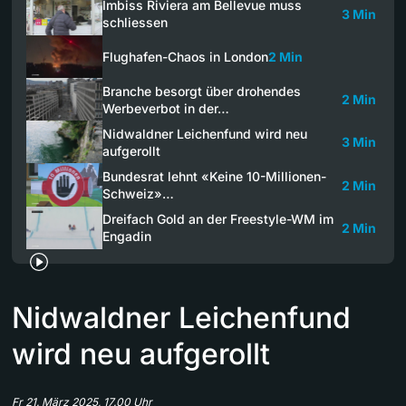
Imbiss Riviera am Bellevue muss
3 Min
schliessen
Flughafen-Chaos in London
2 Min
Branche besorgt über drohendes
2 Min
Werbeverbot in der…
Nidwaldner Leichenfund wird neu
3 Min
aufgerollt
Bundesrat lehnt «Keine 10-Millionen-
2 Min
Schweiz»…
Dreifach Gold an der Freestyle-WM im
2 Min
Engadin
Nidwaldner Leichenfund
wird neu aufgerollt
Fr 21. März 2025, 17.00 Uhr