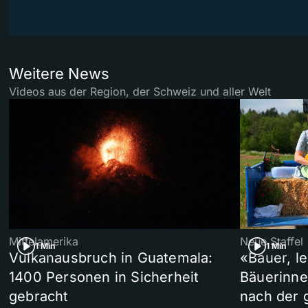
Weitere News
Videos aus der Region, der Schweiz und aller Welt
Mittelamerika
Neue Staffel
1 Min
1 Min
Vulkanausbruch in Guatemala:
«Bauer, l
1400 Personen in Sicherheit
Bäuerinne
gebracht
nach der 