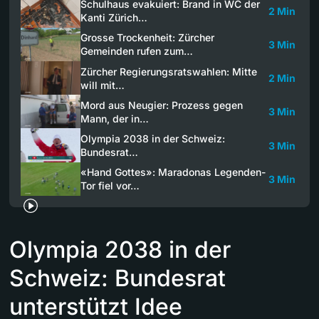
Schulhaus evakuiert: Brand in WC der
2 Min
Kanti Zürich…
Grosse Trockenheit: Zürcher
3 Min
Gemeinden rufen zum…
Zürcher Regierungsratswahlen: Mitte
2 Min
will mit…
Mord aus Neugier: Prozess gegen
3 Min
Mann, der in…
Olympia 2038 in der Schweiz:
3 Min
Bundesrat…
«Hand Gottes»: Maradonas Legenden-
3 Min
Tor fiel vor…
Olympia 2038 in der
Schweiz: Bundesrat
unterstützt Idee