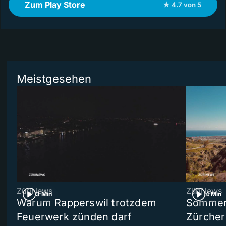
Zum Play Store
★ 4.7 von 5
Meistgesehen
ZüriNews
ZüriNews
3 Min
4 Min
Warum Rapperswil trotzdem
Sommer-
Feuerwerk zünden darf
Zürcher