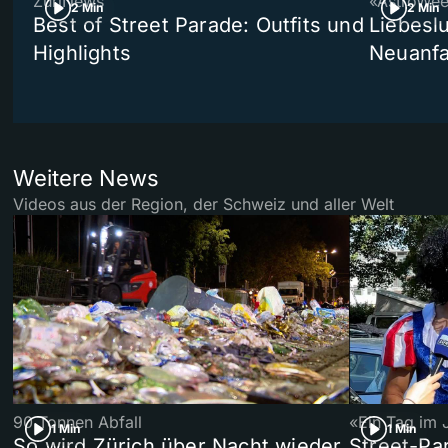
ZüriNews
«AstroWe
2 Min
2 Min
Best of Street Parade: Outfits und
Liebeslu
Highlights
Neuanf
Weitere News
Videos aus der Region, der Schweiz und aller Welt
90 Tonnen Abfall
«Ein Tag im 
1 Min
1 Min
So wird Zürich über Nacht wieder
Street-P