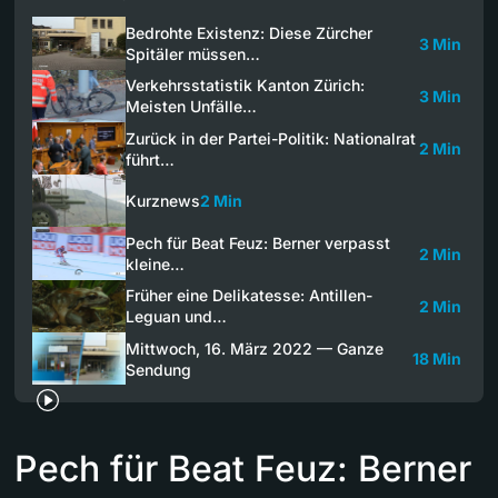
Bedrohte Existenz: Diese Zürcher
3 Min
Spitäler müssen…
Verkehrsstatistik Kanton Zürich:
3 Min
Meisten Unfälle…
Zurück in der Partei-Politik: Nationalrat
2 Min
führt…
Kurznews
2 Min
Pech für Beat Feuz: Berner verpasst
2 Min
kleine…
Früher eine Delikatesse: Antillen-
2 Min
Leguan und…
Mittwoch, 16. März 2022 — Ganze
18 Min
Sendung
Pech für Beat Feuz: Berner