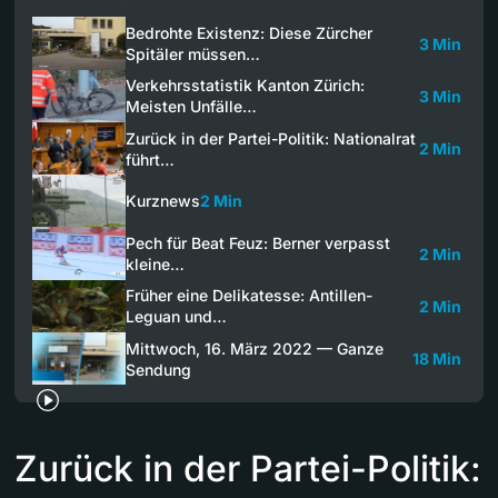
Bedrohte Existenz: Diese Zürcher
3 Min
Spitäler müssen…
Verkehrsstatistik Kanton Zürich:
3 Min
Meisten Unfälle…
Zurück in der Partei-Politik: Nationalrat
2 Min
führt…
Kurznews
2 Min
Pech für Beat Feuz: Berner verpasst
2 Min
kleine…
Früher eine Delikatesse: Antillen-
2 Min
Leguan und…
Mittwoch, 16. März 2022 — Ganze
18 Min
Sendung
Zurück in der Partei-Politik: