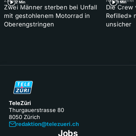
Zürich
Neue Staffel
2 Min
1 Min
Zwei Männer sterben bei Unfall
Die Crew 
mit gestohlenem Motorrad in
Refilled»
Oberengstringen
unsicher
TeleZüri
Thurgauerstrasse 80
8050 Zürich
redaktion@telezueri.ch
Jobs