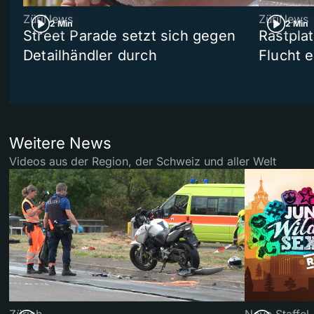
ZüriNews
ZüriNews
2 Min
2 Min
Street Parade setzt sich gegen
Rastpla
Detailhändler durch
Flucht e
Weitere News
Videos aus der Region, der Schweiz und aller Welt