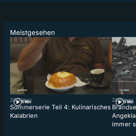
Meistgesehen
ZüriNews
ZüriNews
5 Min
3 Min
Sommerserie Teil 4: Kulinarisches
Brandse
Kalabrien
Angekla
immer s