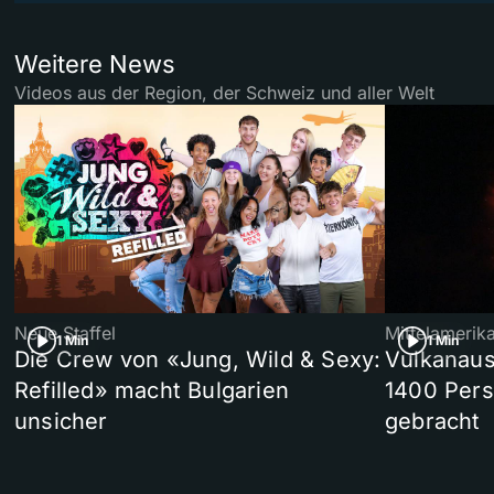
Weitere News
Videos aus der Region, der Schweiz und aller Welt
Neue Staffel
Mittelamerik
1 Min
1 Min
Die Crew von «Jung, Wild & Sexy:
Vulkanaus
Refilled» macht Bulgarien
1400 Pers
unsicher
gebracht