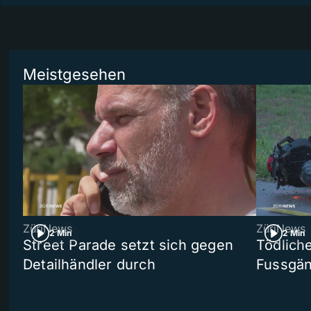
Meistgesehen
ZüriNews
ZüriNews
2 Min
2 Min
Street Parade setzt sich gegen
Tödlich
Detailhändler durch
Fussgän