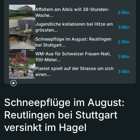
Affoltern am Albis will 38-Stunden-
3 Min
Woche…
Jugendliche kollabieren bei Hitze am
3 Min
grössten…
Schneepflüge im August: Reutlingen
2 Min
bei Stuttgart…
WM-Aus für Schweizer Frauen-Nati,
3 Min
100-Meter…
Pianist spielt auf der Strasse um sich
3 Min
einen…
Schneepflüge im August:
Reutlingen bei Stuttgart
versinkt im Hagel