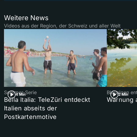
Weitere News
Videos aus der Region, der Schweiz und aller Welt
Sommer-Serie
Blaualgen en
4 Min
2 Min
Bella Italia: TeleZüri entdeckt
Warnung 
Italien abseits der
Postkartenmotive