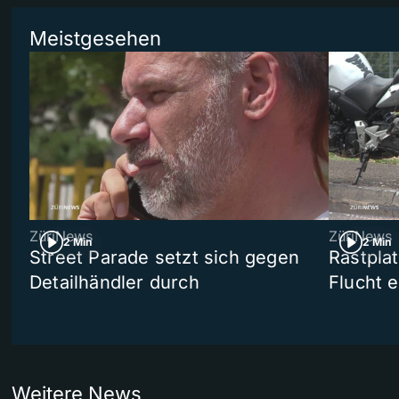
Meistgesehen
ZüriNews
ZüriNews
2 Min
2 Min
Street Parade setzt sich gegen
Rastpla
Detailhändler durch
Flucht e
Weitere News