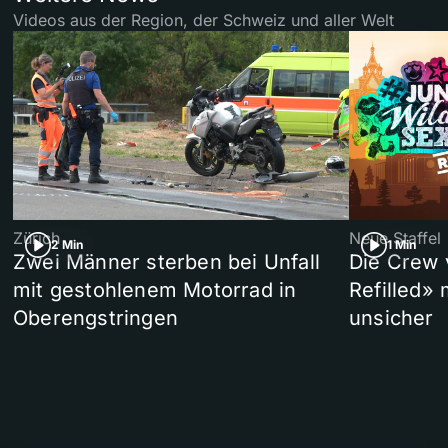
Videos aus der Region, der Schweiz und aller Welt
Zürich
Neue Staffel
2 Min
1 Min
Zwei Männer sterben bei Unfall
Die Crew 
mit gestohlenem Motorrad in
Refilled»
Oberengstringen
unsicher