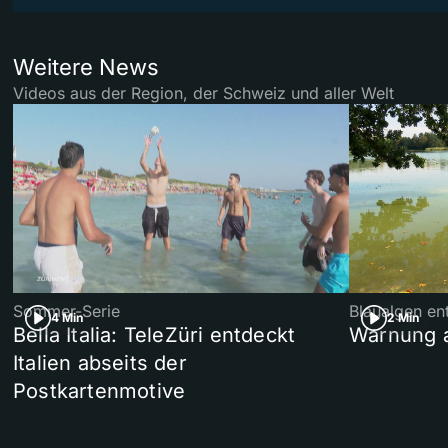
Weitere News
Videos aus der Region, der Schweiz und aller Welt
Sommer-Serie
Blaualgen en
4 Min
2 Min
Bella Italia: TeleZüri entdeckt
Warnung 
Italien abseits der
Postkartenmotive