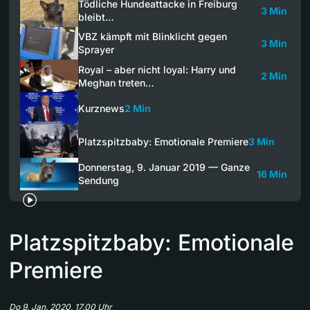
Tödliche Hundeattacke in Freiburg
3 Min
bleibt…
VBZ kämpft mit Blinklicht gegen
3 Min
Sprayer
Royal – aber nicht loyal: Harry und
2 Min
Meghan treten…
Kurznews
2 Min
Platzspitzbaby: Emotionale Premiere
3 Min
Donnerstag, 9. Januar 2019 — Ganze
16 Min
Sendung
Platzspitzbaby: Emotionale
Premiere
Do 9. Jan. 2020, 17.00 Uhr