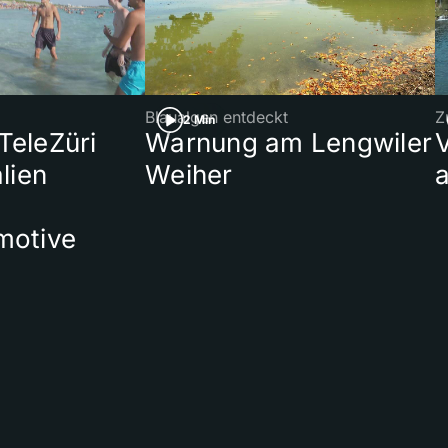
Blaualgen entdeckt
Z
2 Min
 TeleZüri
Warnung am Lengwiler
lien
Weiher
a
motive