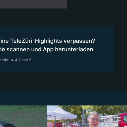
eine TeleZüri-Highlights verpassen?
de scannen und App herunterladen.
roid: ★ 4.7 von 5