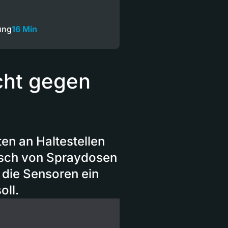
ung
16 Min
icht gegen
en an Haltestellen
äusch von Spraydosen
 die Sensoren ein
oll.