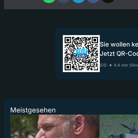
Sie wollen k
Jetzt QR-Co
iOS: ★ 4.4 von 5
And
Meistgesehen