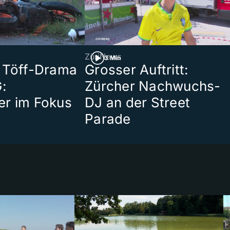
ZüriNews
3 Min
 Töff-Drama
Grosser Auftritt:
:
Zürcher Nachwuchs-
er im Fokus
DJ an der Street
Parade