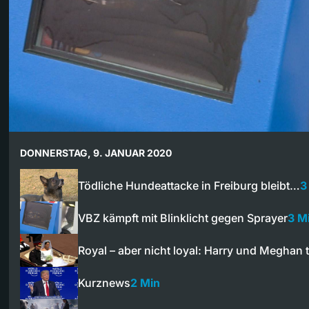
DONNERSTAG, 9. JANUAR 2020
Tödliche Hundeattacke in Freiburg bleibt…
3
VBZ kämpft mit Blinklicht gegen Sprayer
3 M
Royal – aber nicht loyal: Harry und Meghan 
Kurznews
2 Min