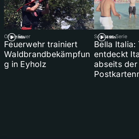
Ohne Feuer
Sommer-Serie
1 Min
4 Min
Feuerwehr trainiert
Bella Italia:
Waldbrandbekämpfun
entdeckt Ita
g in Eyholz
abseits der
Postkarten