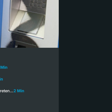
 Min
in
treten…
2 Min