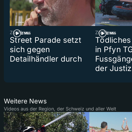
ZüriNews
ZüriNews
2 Min
2 Min
Street Parade setzt
Tödliches
sich gegen
in Pfyn TG
Detailhändler durch
Fussgäng
der Justiz
Weitere News
Videos aus der Region, der Schweiz und aller Welt