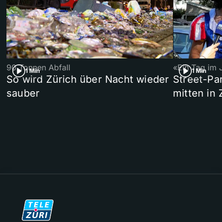
90 Tonnen Abfall
«Ein Tag im 
1 Min
1 Min
So wird Zürich über Nacht wieder
Street-P
sauber
mitten in 