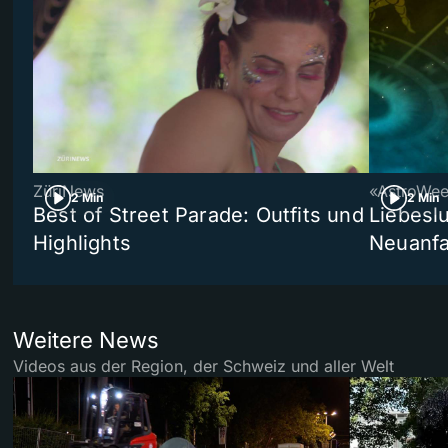
ZüriNews
«AstroWe
2 Min
2 Min
Best of Street Parade: Outfits und
Liebeslu
Highlights
Neuanf
Weitere News
Videos aus der Region, der Schweiz und aller Welt