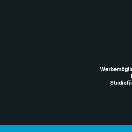
Werbemögli
Studiof