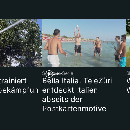
Sommer-Serie
B
4 Min
rainiert
Bella Italia: TeleZüri
bekämpfun
entdeckt Italien
abseits der
Postkartenmotive