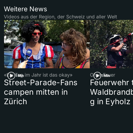
Weitere News
Videos aus der Region, der Schweiz und aller Welt
«Ein Tag im Jahr ist das okay»
Ohne Feuer
1 Min
1 Min
Street-Parade-Fans
Feuerwehr t
campen mitten in
Waldbrand
Zürich
g in Eyholz