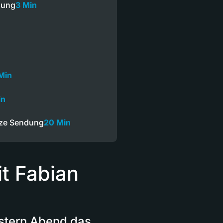
ndung
3 Min
Min
in
nze Sendung
20 Min
it Fabian
stern Abend das