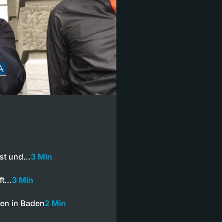
sst und…
3 Min
aft…
3 Min
en in Baden
2 Min