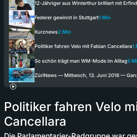
12-Jähriger aus Winterthur brilliert mit Erfi
Federer gewinnt in Stuttgart
1 Min
Kurznews
2 Min
Politiker fahren Velo mit Fabian Cancellara
1 
So schön trägt man WM-Mode im Alltag
5 M
ZüriNews — Mittwoch, 13. Juni 2018 — Ga
Politiker fahren Velo m
Cancellara
Die Parlamentarier-Radgruppe war ge