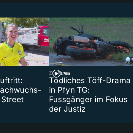
ZüriNews
2 Min
ftritt:
Tödliches Töff-Drama
Nachwuchs-
in Pfyn TG:
 Street
Fussgänger im Fokus
der Justiz