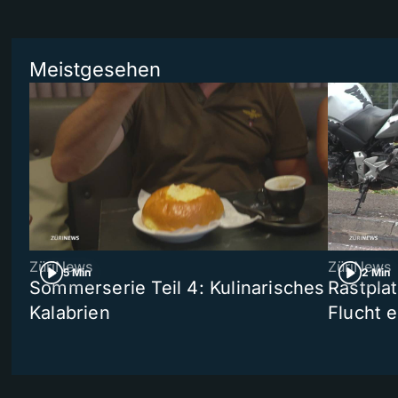
Meistgesehen
ZüriNews
ZüriNews
5 Min
2 Min
Sommerserie Teil 4: Kulinarisches
Rastpla
Kalabrien
Flucht e