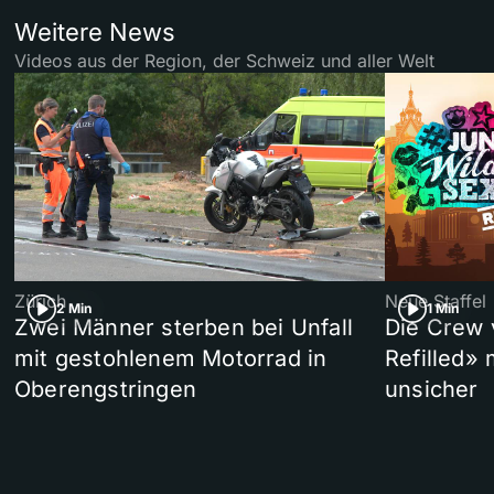
Weitere News
Videos aus der Region, der Schweiz und aller Welt
Zürich
Neue Staffel
2 Min
1 Min
Zwei Männer sterben bei Unfall
Die Crew 
mit gestohlenem Motorrad in
Refilled»
Oberengstringen
unsicher