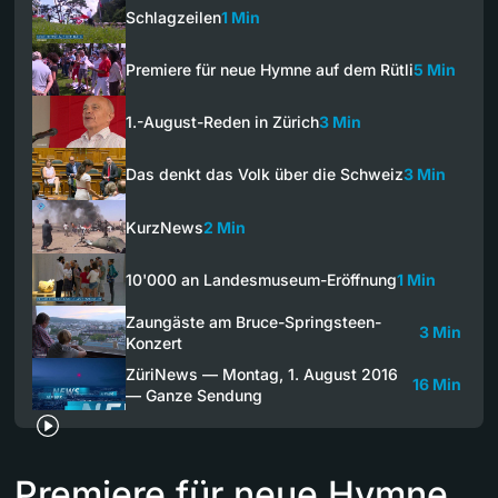
Schlagzeilen
1 Min
Premiere für neue Hymne auf dem Rütli
5 Min
1.-August-Reden in Zürich
3 Min
Das denkt das Volk über die Schweiz
3 Min
KurzNews
2 Min
10'000 an Landesmuseum-Eröffnung
1 Min
Zaungäste am Bruce-Springsteen-
3 Min
Konzert
ZüriNews — Montag, 1. August 2016
16 Min
— Ganze Sendung
Premiere für neue Hymne