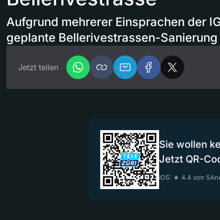
Aufgrund mehrerer Einsprachen der I
geplante Bellerivestrassen-Sanierung
Jetzt teilen
Sie wollen k
Jetzt QR-Co
iOS: ★ 4.4 von 5
And