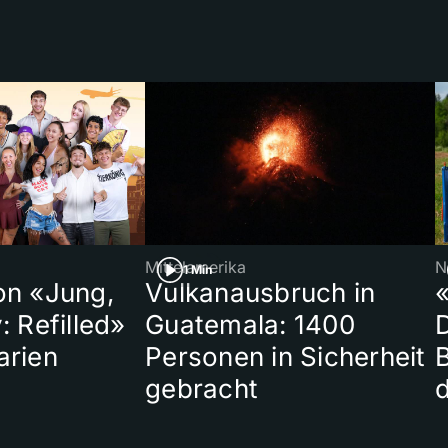
Mittelamerika
N
1 Min
on «Jung,
Vulkanausbruch in
«
: Refilled»
Guatemala: 1400
arien
Personen in Sicherheit
gebracht