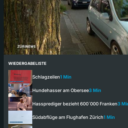
WIEDERGABELISTE
Schlagzeilen
1 Min
Hundehasser am Obersee
3 Min
Hassprediger bezieht 600`000 Franken
3 Mi
Südabflüge am Flughafen Zürich
1 Min