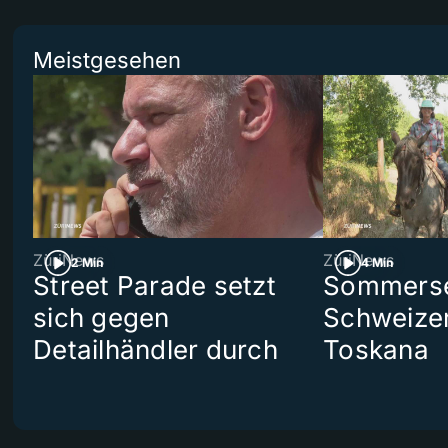
Meistgesehen
ZüriNews
ZüriNews
2 Min
4 Min
Street Parade setzt
Sommerser
sich gegen
Schweizer
Detailhändler durch
Toskana