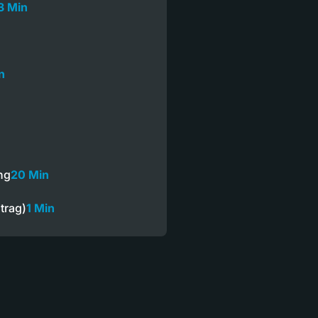
3 Min
n
ng
20 Min
trag)
1 Min
n