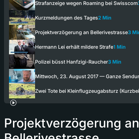
Strafanzeige wegen Roaming bei Swisscom
Kurzmeldungen des Tages
2 Min
Projektverzögerung an Bellerivestrasse
3 Mi
Hermann Lei erhält mildere Strafe
1 Min
Polizei büsst Hanfzigi-Raucher
3 Min
Mittwoch, 23. August 2017 — Ganze Sendu
Zwei Tote bei Kleinflugzeugabsturz (Kurzbei
Projektverzögerung a
Bellerivestrasse