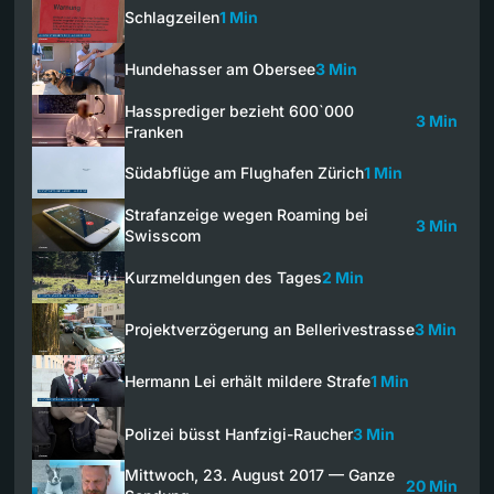
Schlagzeilen
1 Min
Hundehasser am Obersee
3 Min
Hassprediger bezieht 600`000
3 Min
Franken
Südabflüge am Flughafen Zürich
1 Min
Strafanzeige wegen Roaming bei
3 Min
Swisscom
Kurzmeldungen des Tages
2 Min
Projektverzögerung an Bellerivestrasse
3 Min
Hermann Lei erhält mildere Strafe
1 Min
Polizei büsst Hanfzigi-Raucher
3 Min
Mittwoch, 23. August 2017 — Ganze
20 Min