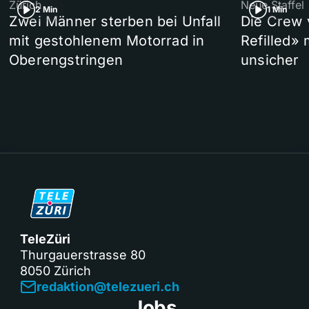
Zürich
Neue Staffel
2 Min
1 Min
Zwei Männer sterben bei Unfall
Die Crew 
mit gestohlenem Motorrad in
Refilled»
Oberengstringen
unsicher
TeleZüri
Thurgauerstrasse 80
8050 Zürich
redaktion@telezueri.ch
Jobs