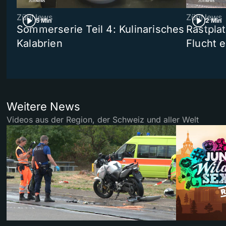
ZüriNews
ZüriNews
5 Min
2 Min
Sommerserie Teil 4: Kulinarisches
Rastpla
Kalabrien
Flucht e
Weitere News
Videos aus der Region, der Schweiz und aller Welt