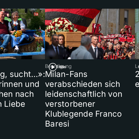
Beerdigung
L
1 Min
ig, sucht…»:
Milan-Fans
rinnen und
verabschieden sich
hen nach
leidenschaftlich von
n Liebe
verstorbener
Klublegende Franco
Baresi