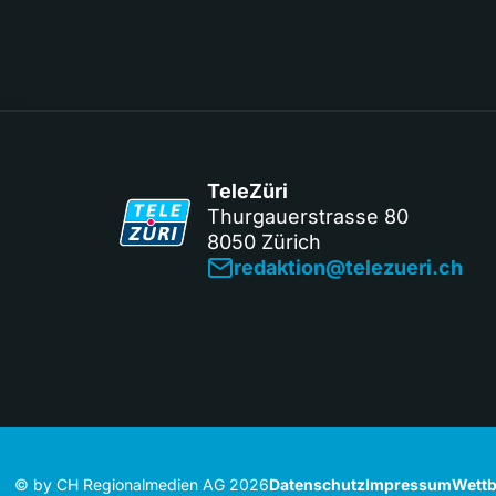
TeleZüri
Thurgauerstrasse 80
8050 Zürich
redaktion@telezueri.ch
© by CH Regionalmedien AG 2026
Datenschutz
Impressum
Wettb