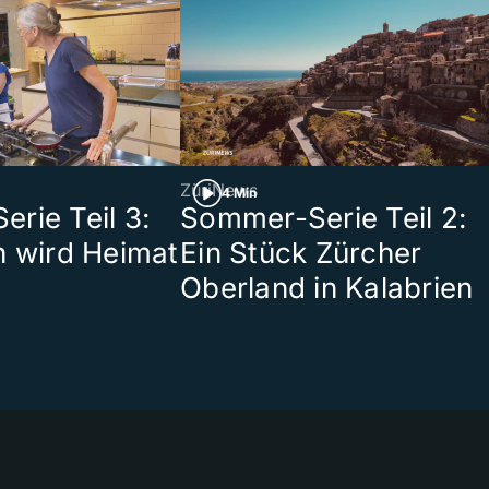
ZüriNews
4 Min
rie Teil 3:
Sommer-Serie Teil 2:
n wird Heimat
Ein Stück Zürcher
Oberland in Kalabrien