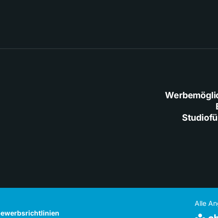
Werbemögli
Studiof
Alle A
ewerbsrichtlinien