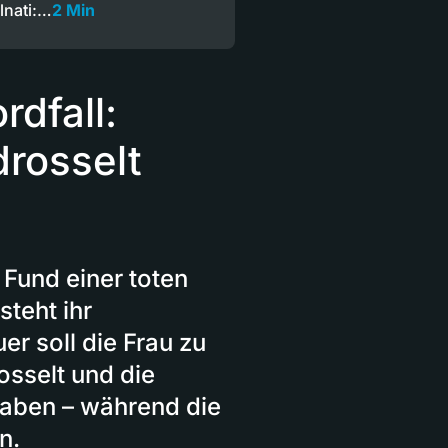
lnati:…
2 Min
rdfall:
drosselt
Fund einer toten
steht ihr
r soll die Frau zu
osselt und die
haben – während die
n.