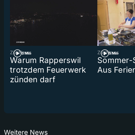
ZüriNews
ZüriNews
3 Min
5 Min
Warum Rapperswil
Sommer-Se
trotzdem Feuerwerk
Aus Ferie
zünden darf
Weitere News