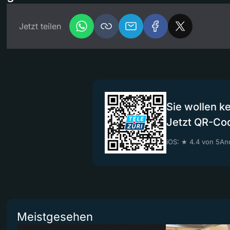
Jetzt teilen
Sie wollen k
Jetzt QR-Co
iOS: ★ 4.4 von 5
And
Meistgesehen