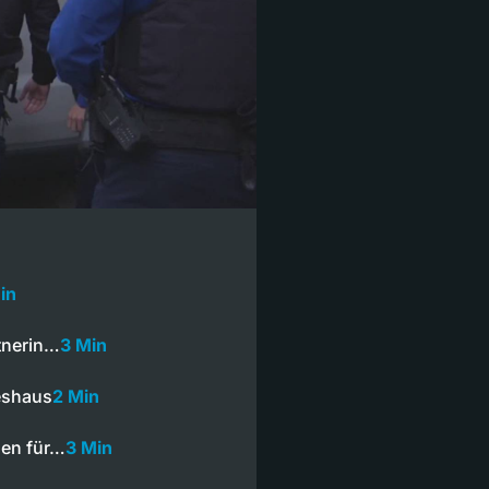
in
rtnerin…
3 Min
eshaus
2 Min
gen für…
3 Min