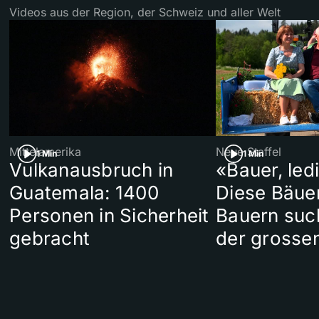
Videos aus der Region, der Schweiz und aller Welt
Mittelamerika
Neue Staffel
1 Min
1 Min
Vulkanausbruch in
«Bauer, led
Guatemala: 1400
Diese Bäue
Personen in Sicherheit
Bauern suc
gebracht
der grosse