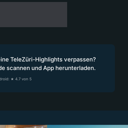
eine TeleZüri-Highlights verpassen?
de scannen und App herunterladen.
roid: ★ 4.7 von 5