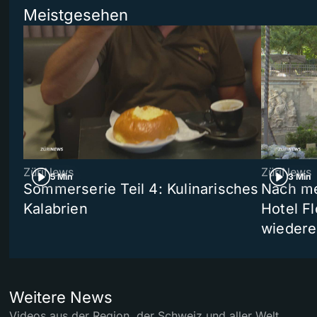
Meistgesehen
ZüriNews
ZüriNews
5 Min
3 Min
Sommerserie Teil 4: Kulinarisches
Nach me
Kalabrien
Hotel Fl
wiedere
Weitere News
Videos aus der Region, der Schweiz und aller Welt