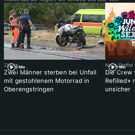
Zürich
Neue Staffel
2 Min
1 Min
Zwei Männer sterben bei Unfall
Die Crew 
mit gestohlenem Motorrad in
Refilled»
Oberengstringen
unsicher