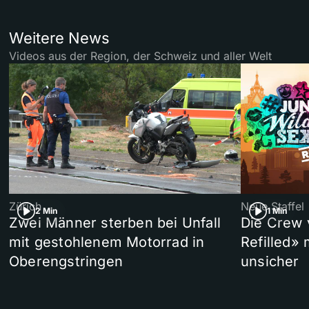
Weitere News
Videos aus der Region, der Schweiz und aller Welt
Zürich
Neue Staffel
2 Min
1 Min
Zwei Männer sterben bei Unfall
Die Crew 
mit gestohlenem Motorrad in
Refilled»
Oberengstringen
unsicher