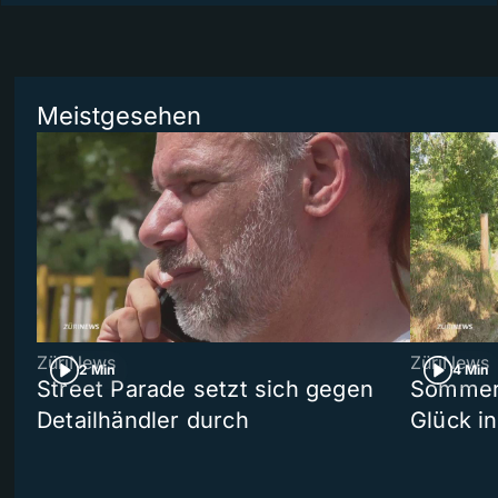
Meistgesehen
ZüriNews
ZüriNews
2 Min
4 Min
Street Parade setzt sich gegen
Sommers
Detailhändler durch
Glück i