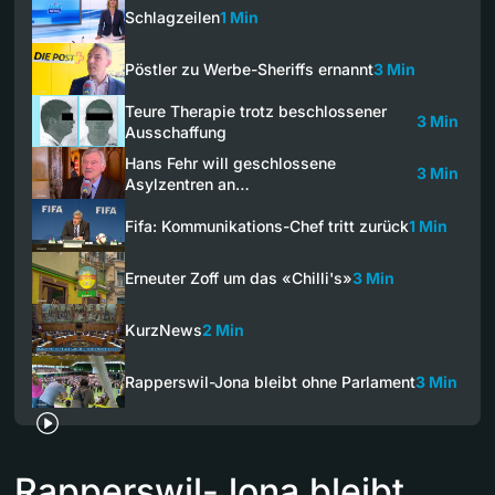
Schlagzeilen
1 Min
Pöstler zu Werbe-Sheriffs ernannt
3 Min
Teure Therapie trotz beschlossener
3 Min
Ausschaffung
Hans Fehr will geschlossene
3 Min
Asylzentren an…
Fifa: Kommunikations-Chef tritt zurück
1 Min
Erneuter Zoff um das «Chilli's»
3 Min
KurzNews
2 Min
Rapperswil-Jona bleibt ohne Parlament
3 Min
Rapperswil-Jona bleibt