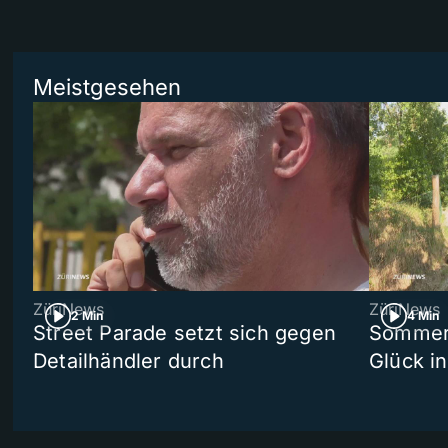
Meistgesehen
ZüriNews
ZüriNews
2 Min
4 Min
Street Parade setzt sich gegen
Sommers
Detailhändler durch
Glück i