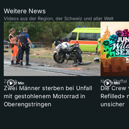
Weitere News
Videos aus der Region, der Schweiz und aller Welt
Zürich
Neue Staffel
2 Min
1 Min
Zwei Männer sterben bei Unfall
Die Crew 
mit gestohlenem Motorrad in
Refilled»
Oberengstringen
unsicher