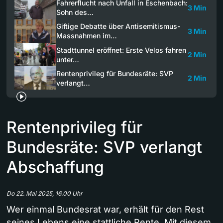
Fahrerflucht nach Unfall in Eschenbach:
3 Min
Sohn des…
Giftige Debatte über Antisemitismus-
3 Min
Massnahmen im…
Stadttunnel eröffnet: Erste Velos fahren
2 Min
unter…
Rentenprivileg für Bundesräte: SVP
2 Min
verlangt…
Rentenprivileg für
Bundesräte: SVP verlangt
Abschaffung
Do 22. Mai 2025, 16.00 Uhr
Wer einmal Bundesrat war, erhält für den Rest
seines Lebens eine stattliche Rente. Mit diesem