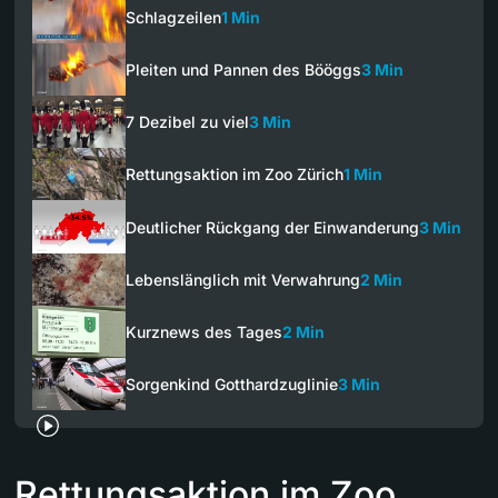
Schlagzeilen
1 Min
Pleiten und Pannen des Bööggs
3 Min
7 Dezibel zu viel
3 Min
Rettungsaktion im Zoo Zürich
1 Min
Deutlicher Rückgang der Einwanderung
3 Min
Lebenslänglich mit Verwahrung
2 Min
Kurznews des Tages
2 Min
Sorgenkind Gotthardzuglinie
3 Min
Rettungsaktion im Zoo