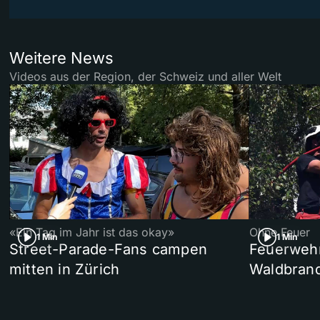
Weitere News
Videos aus der Region, der Schweiz und aller Welt
«Ein Tag im Jahr ist das okay»
Ohne Feuer
1 Min
1 Min
Street-Parade-Fans campen
Feuerwehr 
mitten in Zürich
Waldbrand