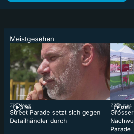
Meistgesehen
ZüriNews
ZüriNews
2 Min
3 Min
Street Parade setzt sich gegen
Grosser 
Detailhändler durch
Nachwuc
Parade