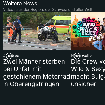
Weitere News
Videos aus der Region, der Schweiz und aller Welt
Zürich
Neue Staffel
2 Min
1 Min
Zwei Männer sterben
Die Crew v
bei Unfall mit
Wild & Sexy
gestohlenem Motorrad
macht Bulg
in Oberengstringen
unsicher