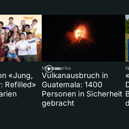
Mittelamerika
N
1 Min
on «Jung,
Vulkanausbruch in
«
: Refilled»
Guatemala: 1400
arien
Personen in Sicherheit
gebracht