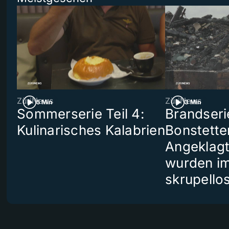
ZüriNews
ZüriNews
5 Min
3 Min
Sommerserie Teil 4:
Brandseri
Kulinarisches Kalabrien
Bonstette
Angeklag
wurden i
skrupello