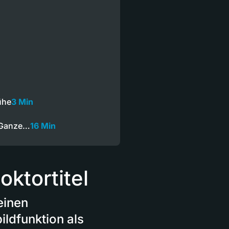
ühe
3 Min
 Ganze…
16 Min
oktortitel
einen
bildfunktion als