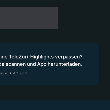
eine TeleZüri-Highlights verpassen?
de scannen und App herunterladen.
roid: ★ 4.7 von 5