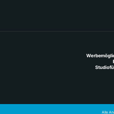
Werbemögli
Studiof
Alle A