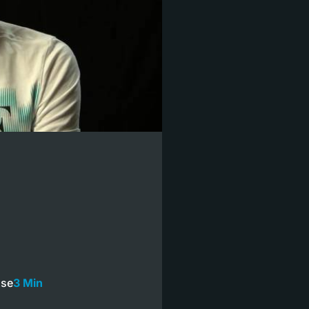
sse
3 Min