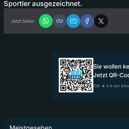
Sportler ausgezeichnet.
Jetzt teilen
Sie wollen k
Jetzt QR-Co
iOS: ★ 4.4 von 5
And
Meistgesehen