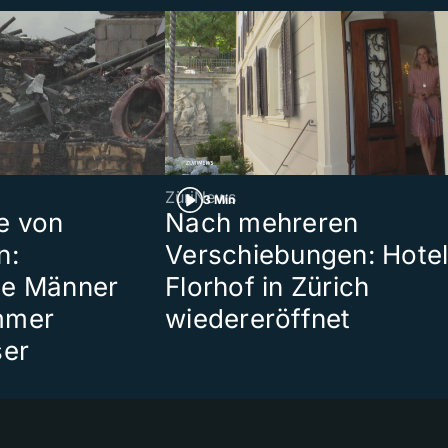
ZüriNews
3 Min
e von
Nach mehreren
n:
Verschiebungen: Hote
te Männer
Florhof in Zürich
mmer
wiedereröffnet
ser