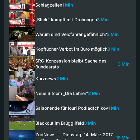
Schlagzeilen
1 Min
„Blick“ kämpft mit Drohungen
3 Min
Warum sind Velofahrer gefährlich?
3 Min
Kopftücher-Verbot im Büro möglich
3 Min
SRG-Konzession bleibt Sache des
3 Min
Bundesrats
Kurznews
2 Min
Neue Sitcom „Die Lehrer“
2 Min
Saisonende für Iouri Podladtchikov
1 Min
Blackout im Brügglifeld
3 Min
ZüriNews — Dienstag, 14. März 2017
19 Min