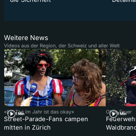
Weitere News
Videos aus der Region, der Schweiz und aller Welt
«Ein Tag im Jahr ist das okay»
Ohne Feuer
1 Min
1 Min
Street-Parade-Fans campen
Feuerwehr 
mitten in Zürich
Waldbrand