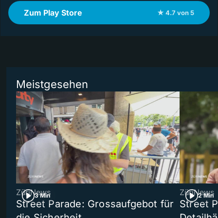
Zum Play Store
★ 4.7 von 5
Meistgesehen
ZüriNews
ZüriNews
3 Min
2 Min
Street Parade: Grossaufgebot für
Street 
die Sicherheit
Detailh