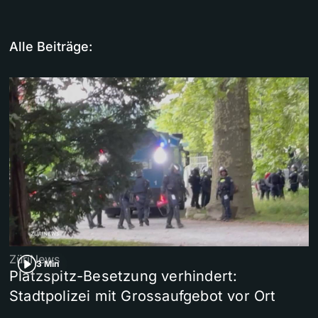
Alle Beiträge:
ZüriNews
3 Min
Platzspitz-Besetzung verhindert:
Stadtpolizei mit Grossaufgebot vor Ort