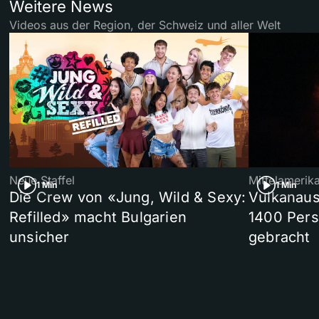
Weitere News
Videos aus der Region, der Schweiz und aller Welt
Neue Staffel
Mittelamerik
1 Min
1 Min
Die Crew von «Jung, Wild & Sexy:
Vulkanaus
Refilled» macht Bulgarien
1400 Pers
unsicher
gebracht