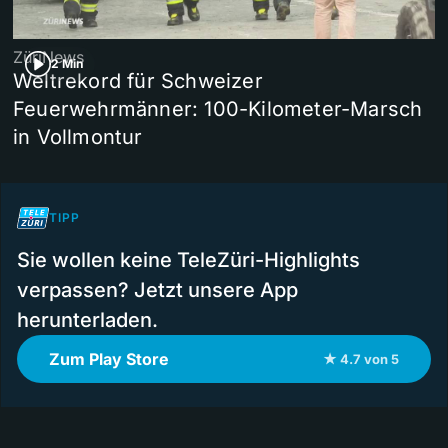
ZüriNews
2 Min
Weltrekord für Schweizer
Feuerwehrmänner: 100-Kilometer-Marsch
in Vollmontur
TIPP
Sie wollen keine TeleZüri-Highlights
verpassen? Jetzt unsere App
herunterladen.
Zum Play Store
★ 4.7 von 5