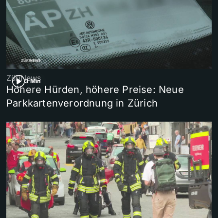
ZüriNews
3 Min
Höhere Hürden, höhere Preise: Neue
Parkkartenverordnung in Zürich