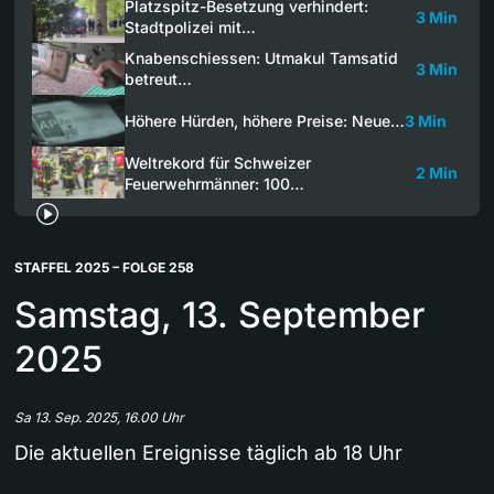
Platzspitz-Besetzung verhindert:
3 Min
Stadtpolizei mit…
Knabenschiessen: Utmakul Tamsatid
3 Min
betreut…
Höhere Hürden, höhere Preise: Neue…
3 Min
Weltrekord für Schweizer
2 Min
Feuerwehrmänner: 100…
STAFFEL 2025 – FOLGE 258
Samstag, 13. September
2025
Sa 13. Sep. 2025, 16.00 Uhr
Die aktuellen Ereignisse täglich ab 18 Uhr