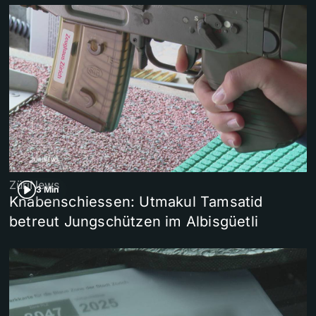
ZüriNews
3 Min
Knabenschiessen: Utmakul Tamsatid
betreut Jungschützen im Albisgüetli