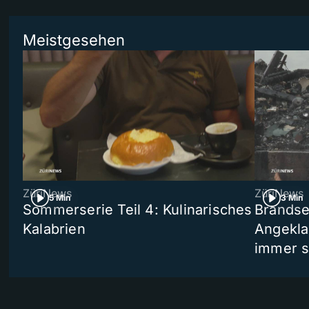
Meistgesehen
ZüriNews
ZüriNews
5 Min
3 Min
Sommerserie Teil 4: Kulinarisches
Brandse
Kalabrien
Angekla
immer s