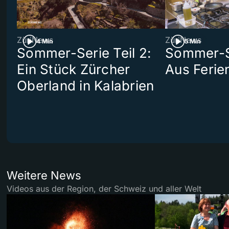
ZüriNews
ZüriNews
4 Min
5 Min
Sommer-Serie Teil 2:
Sommer-Se
Ein Stück Zürcher
Aus Ferie
Oberland in Kalabrien
Weitere News
Videos aus der Region, der Schweiz und aller Welt