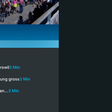
rswil
3 Min
nung gross
3 Min
enen…
3 Min