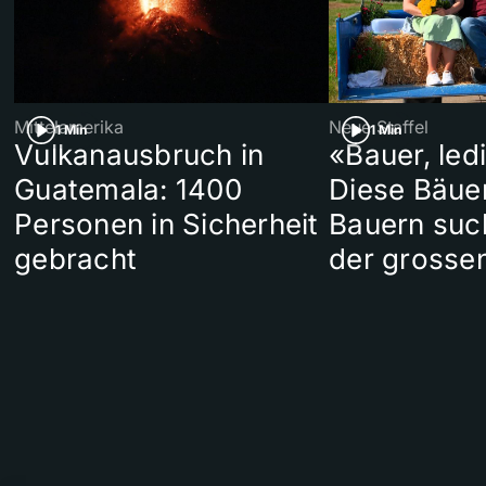
Mittelamerika
Neue Staffel
1 Min
1 Min
Vulkanausbruch in
«Bauer, led
Guatemala: 1400
Diese Bäue
Personen in Sicherheit
Bauern suc
gebracht
der grosse