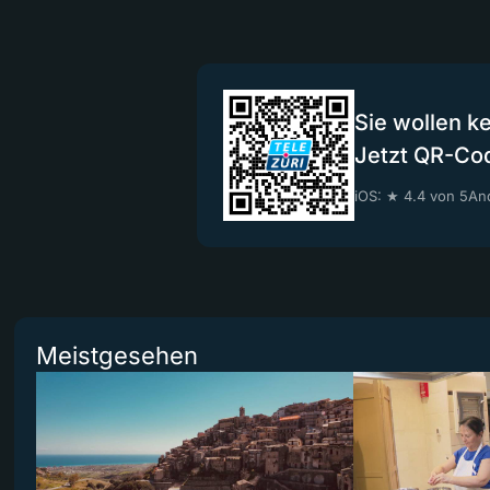
Sie wollen k
Jetzt QR-Co
iOS: ★ 4.4 von 5
And
Meistgesehen