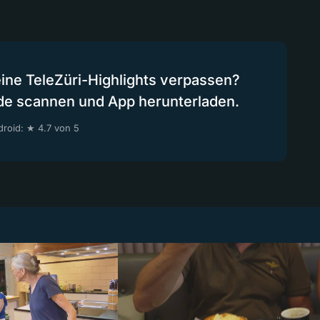
eine TeleZüri-Highlights verpassen?
de scannen und App herunterladen.
roid: ★ 4.7 von 5