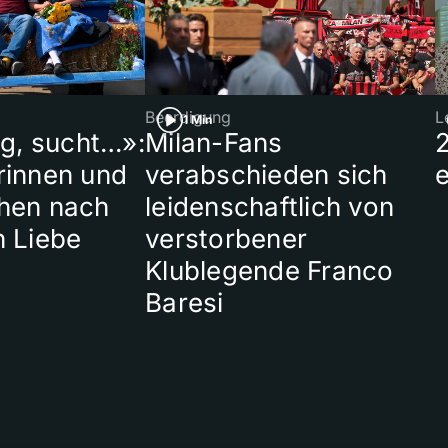
Beerdigung
L
1 Min
ig, sucht…»:
Milan-Fans
rinnen und
verabschieden sich
hen nach
leidenschaftlich von
n Liebe
verstorbener
Klublegende Franco
Baresi