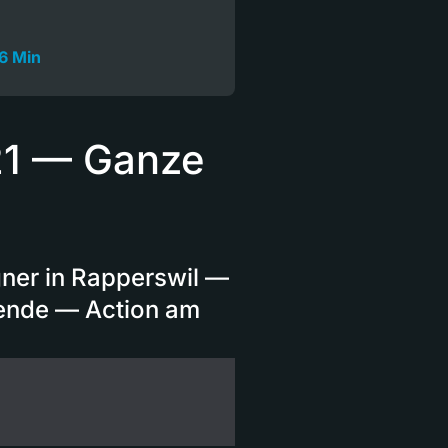
6 Min
21 — Ganze
er in Rapperswil —
ende — Action am