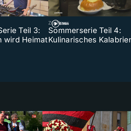
ZüriNews
5 Min
rie Teil 3:
Sommerserie Teil 4:
n wird Heimat
Kulinarisches Kalabrie