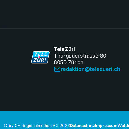
TeleZüri
Thurgauerstrasse 80
8050 Zürich
redaktion@telezueri.ch
© by CH Regionalmedien AG 2026
Datenschutz
Impressum
Wettb