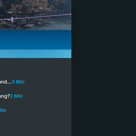
rand…
3 Min
rung?
3 Min
Min