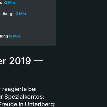
ion
2 Min
teriberg…
3 Min
dung
19 Min
er 2019 —
reagierte bei
r Spezialkontos:
reude in Unteriberg: