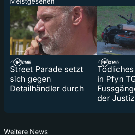
Meistgesehen
ZüriNews
ZüriNews
2 Min
2 Min
Street Parade setzt
Tödliches
sich gegen
in Pfyn TG
Detailhändler durch
Fussgäng
der Justiz
Weitere News