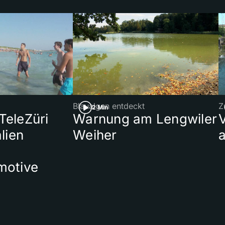
Blaualgen entdeckt
Z
2 Min
 TeleZüri
Warnung am Lengwiler
lien
Weiher
a
motive