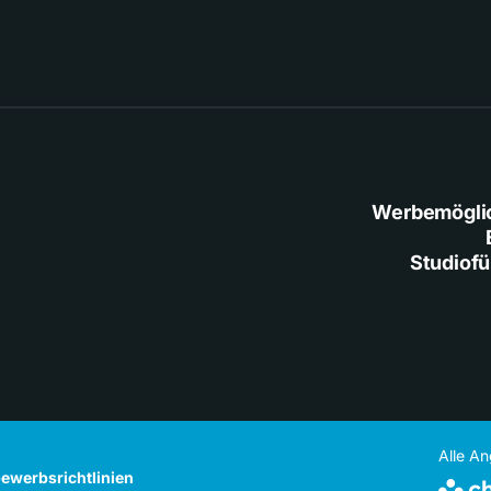
Werbemögli
Studiof
Alle A
ewerbsrichtlinien