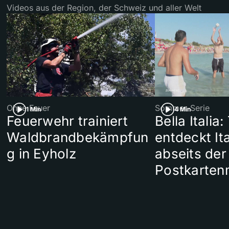
Videos aus der Region, der Schweiz und aller Welt
Ohne Feuer
Sommer-Serie
1 Min
4 Min
Feuerwehr trainiert
Bella Italia:
Waldbrandbekämpfun
entdeckt Ita
g in Eyholz
abseits der
Postkarten