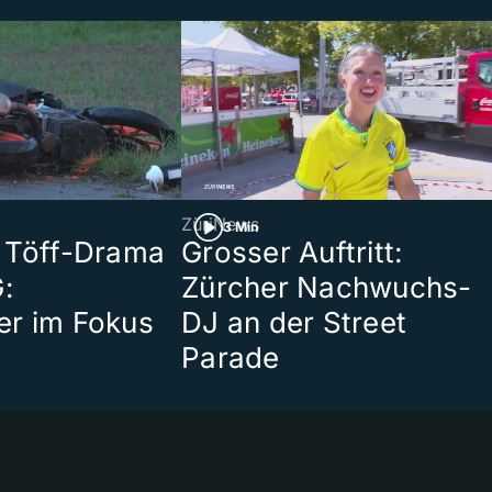
ZüriNews
3 Min
 Töff-Drama
Grosser Auftritt:
:
Zürcher Nachwuchs-
er im Fokus
DJ an der Street
Parade