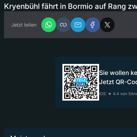
Kryenbühl fährt in Bormio auf Rang zw
Jetzt teilen
Sie wollen k
Jetzt QR-Co
iOS: ★ 4.4 von 5
And