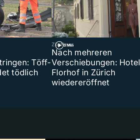
ZüriNews
3 Min
Nach mehreren
ringen: Töff-
Verschiebungen: Hote
et tödlich
Florhof in Zürich
wiedereröffnet