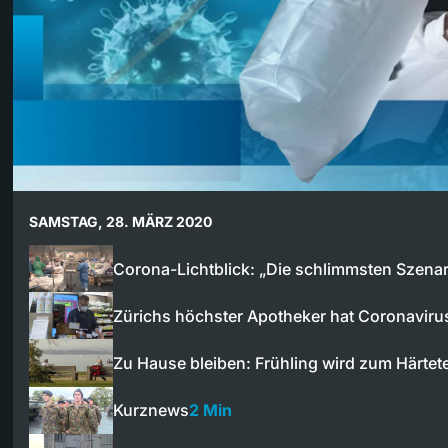
SAMSTAG, 28. MÄRZ 2020
Corona-Lichtblick: „Die schlimmsten Szena
Zürichs höchster Apotheker hat Coronavir
Zu Hause bleiben: Frühling wird zum Härtet
Kurznews
2 Min