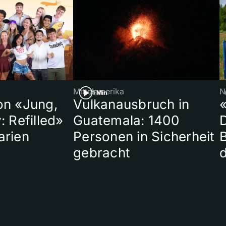
Mittelamerika
N
1 Min
on «Jung,
Vulkanausbruch in
«
: Refilled»
Guatemala: 1400
arien
Personen in Sicherheit
gebracht