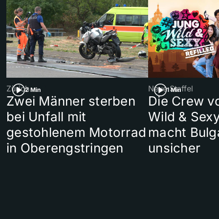
Zürich
Neue Staffel
2 Min
1 Min
Zwei Männer sterben
Die Crew v
bei Unfall mit
Wild & Sexy
gestohlenem Motorrad
macht Bulg
in Oberengstringen
unsicher