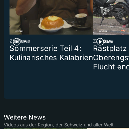
ZüriNews
ZüriNews
5 Min
2 Min
Sommerserie Teil 4:
Rastplatz
Kulinarisches Kalabrien
Oberengst
Flucht end
Weitere News
Videos aus der Region, der Schweiz und aller Welt