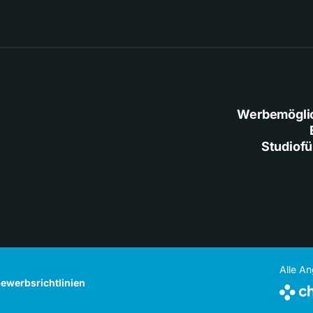
Werbemögli
Studiof
Alle A
ewerbsrichtlinien