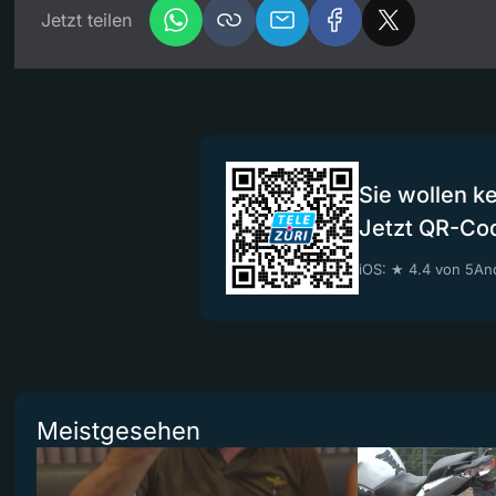
Jetzt teilen
Sie wollen k
Jetzt QR-Co
iOS: ★ 4.4 von 5
And
Meistgesehen