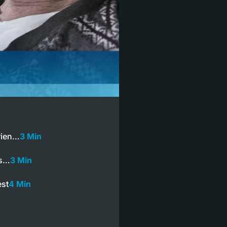
rien…
3 Min
us…
3 Min
est
4 Min