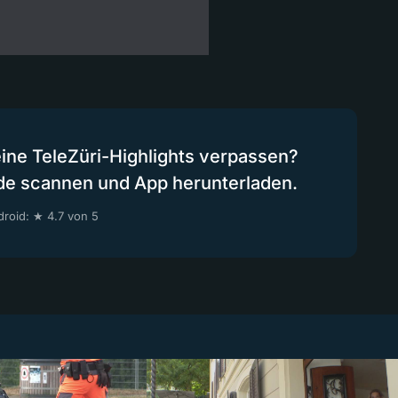
eine TeleZüri-Highlights verpassen?
de scannen und App herunterladen.
roid: ★ 4.7 von 5