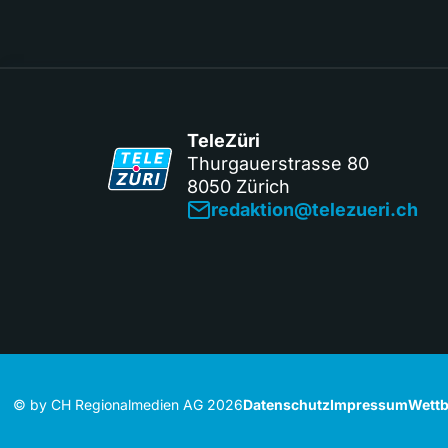
TeleZüri
Thurgauerstrasse 80
8050 Zürich
redaktion@telezueri.ch
© by CH Regionalmedien AG 2026
Datenschutz
Impressum
Wettb