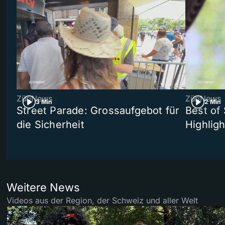
ZüriNews
ZüriNews
3 Min
2 Min
Street Parade: Grossaufgebot für
Best of 
die Sicherheit
Highligh
Weitere News
Videos aus der Region, der Schweiz und aller Welt