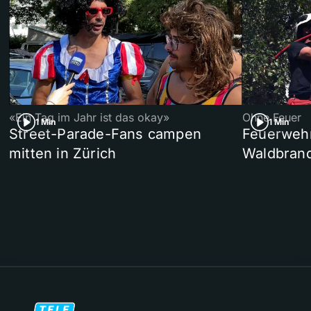
«Ein Tag im Jahr ist das okay»
Ohne Feuer
1 Min
1 Min
Street-Parade-Fans campen
Feuerwehr 
mitten in Zürich
Waldbrand