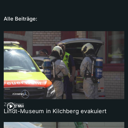
Alle Beiträge:
ZüriNews
2 Min
Lindt-Museum in Kilchberg evakuiert