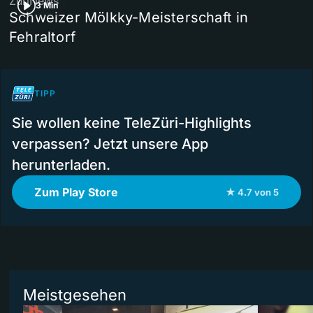
ZüriNews
3 Min
Schweizer Mölkky-Meisterschaft in
Fehraltorf
TIPP
Sie wollen keine TeleZüri-Highlights
verpassen? Jetzt unsere App
herunterladen.
Zum Play Store
★ 4.7 von 5
Meistgesehen