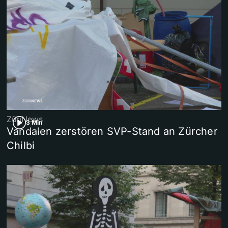
ZüriNews
3 Min
Vandalen zerstören SVP-Stand an Zürcher
Chilbi