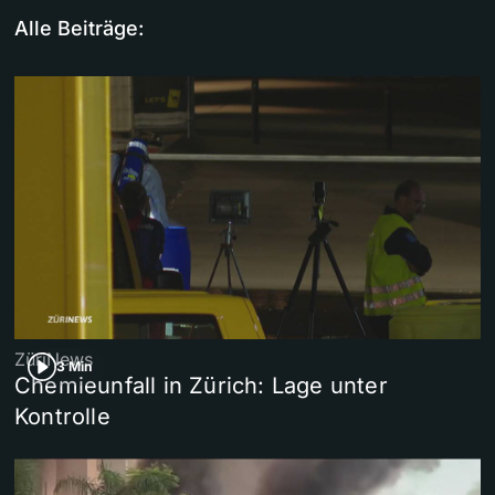
Alle Beiträge:
ZüriNews
3 Min
Chemieunfall in Zürich: Lage unter
Kontrolle