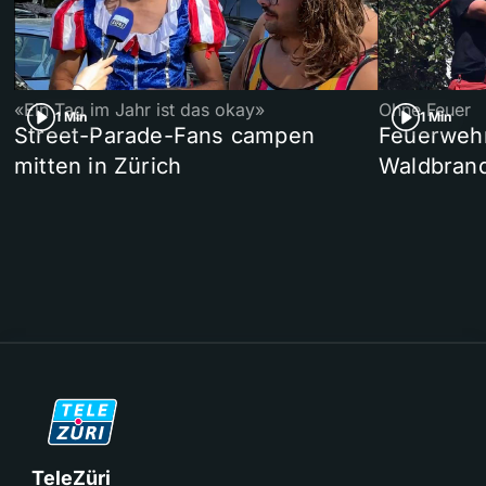
«Ein Tag im Jahr ist das okay»
Ohne Feuer
1 Min
1 Min
Street-Parade-Fans campen
Feuerwehr 
mitten in Zürich
Waldbrand
TeleZüri