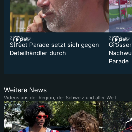
ZüriNews
ZüriNews
2 Min
3 Min
Street Parade setzt sich gegen
Grosser 
Detailhändler durch
Nachwuc
Parade
Weitere News
Videos aus der Region, der Schweiz und aller Welt