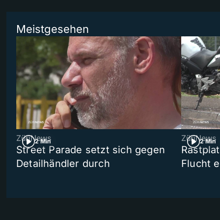
Meistgesehen
ZüriNews
ZüriNews
2 Min
2 Min
Street Parade setzt sich gegen
Rastpla
Detailhändler durch
Flucht e