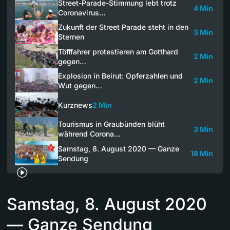
Street-Parade-Stimmung lebt trotz
4 Min
Coronavirus…
Zukunft der Street Parade steht in den
3 Min
Sternen
Töfffahrer protestieren am Gotthard
2 Min
gegen…
Explosion in Beirut: Opferzahlen und
2 Min
Wut gegen…
Kurznews
2 Min
Tourismus in Graubünden blüht
3 Min
während Corona…
Samstag, 8. August 2020 — Ganze
18 Min
Sendung
Samstag, 8. August 2020
— Ganze Sendung