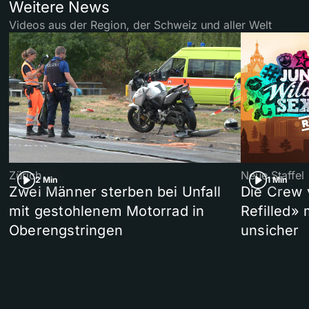
Weitere News
Videos aus der Region, der Schweiz und aller Welt
Zürich
Neue Staffel
2 Min
1 Min
Zwei Männer sterben bei Unfall
Die Crew 
mit gestohlenem Motorrad in
Refilled»
Oberengstringen
unsicher