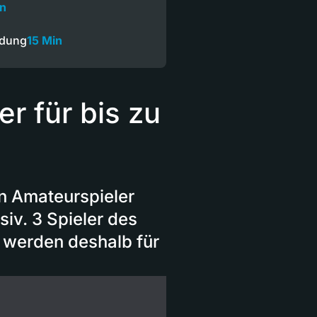
in
ndung
15 Min
r für bis zu
n Amateurspieler
iv. 3 Spieler des
c werden deshalb für