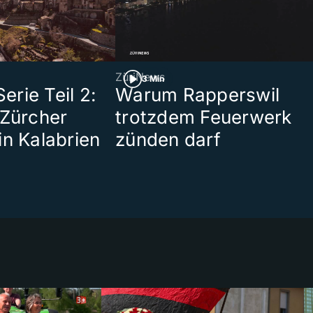
ZüriNews
3 Min
rie Teil 2:
Warum Rapperswil
 Zürcher
trotzdem Feuerwerk
in Kalabrien
zünden darf