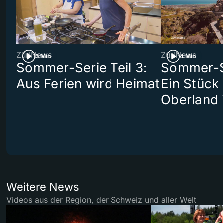
ZüriNews
ZüriNews
5 Min
4 Min
Sommer-Serie Teil 3:
Sommer-Se
Aus Ferien wird Heimat
Ein Stück
Oberland 
Weitere News
Videos aus der Region, der Schweiz und aller Welt