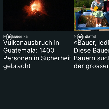
Mittelamerika
Neue Staffel
1 Min
1 Min
Vulkanausbruch in
«Bauer, led
Guatemala: 1400
Diese Bäue
Personen in Sicherheit
Bauern suc
gebracht
der grosse