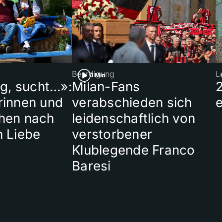
Beerdigung
L
1 Min
ig, sucht…»:
Milan-Fans
rinnen und
verabschieden sich
hen nach
leidenschaftlich von
n Liebe
verstorbener
Klublegende Franco
Baresi