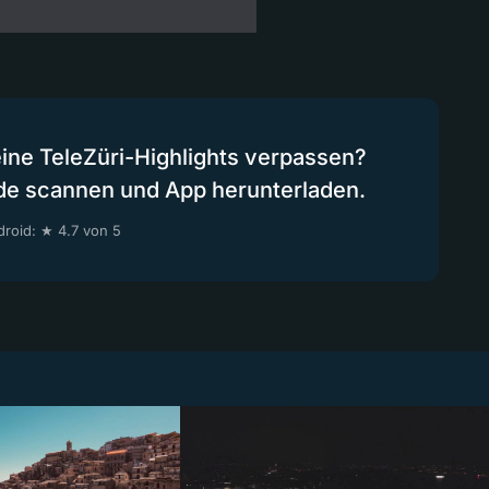
eine TeleZüri-Highlights verpassen?
de scannen und App herunterladen.
roid: ★ 4.7 von 5