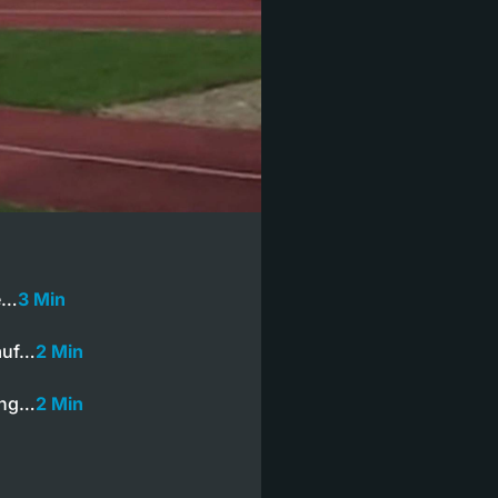
re…
3 Min
 auf…
2 Min
bung…
2 Min