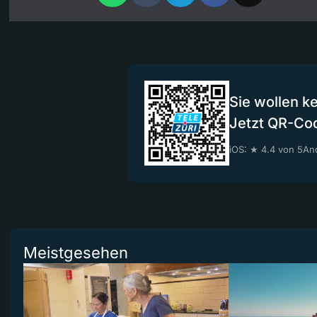
Sie wollen k
Jetzt QR-Co
iOS: ★ 4.4 von 5
And
Meistgesehen