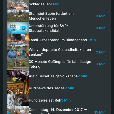
Schlagzeilen
1 Min
Sturmtief Zubin fordert ein
3 Min
Menschenleben
Unterstützung für SVP-
3 Min
Stadtratskandidat
Landi-Grossbrand im Bündnerland
1 Min
Wie verdoppelte Gesundheitskosten
2 Min
senken?
30 Monate Gefängnis für fahrlässige
1 Min
Tötung
Alain Berset zeigt Volksnähe
2 Min
Kurznews des Tages
2 Min
Hund zerreisst Reh
3 Min
Donnerstag, 14. Dezember 2017 —
15 Min