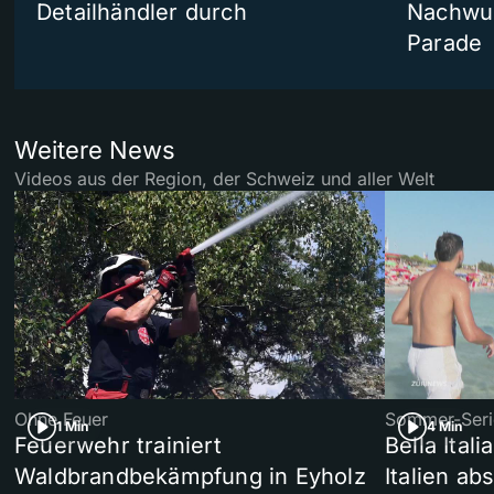
Detailhändler durch
Nachwuc
Parade
Weitere News
Videos aus der Region, der Schweiz und aller Welt
Ohne Feuer
Sommer-Seri
1 Min
4 Min
Feuerwehr trainiert
Bella Ital
Waldbrandbekämpfung in Eyholz
Italien ab