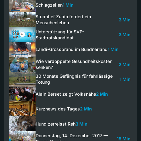
Schlagzeilen
1 Min
Sturmtief Zubin fordert ein
3 Min
Menschenleben
Unterstützung für SVP-
3 Min
Stadtratskandidat
Landi-Grossbrand im Bündnerland
1 Min
Wie verdoppelte Gesundheitskosten
2 Min
senken?
30 Monate Gefängnis für fahrlässige
1 Min
Tötung
Alain Berset zeigt Volksnähe
2 Min
Kurznews des Tages
2 Min
Hund zerreisst Reh
3 Min
Donnerstag, 14. Dezember 2017 —
15 Min