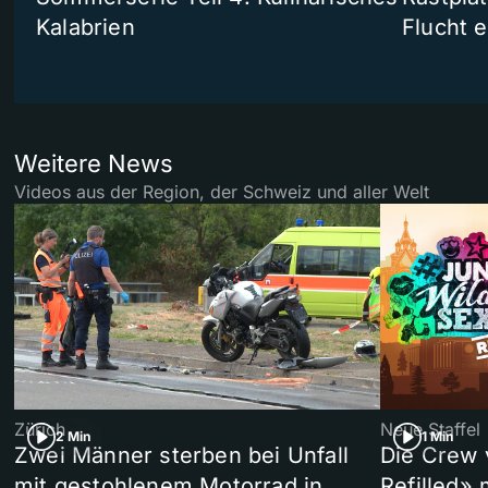
Kalabrien
Flucht e
Weitere News
Videos aus der Region, der Schweiz und aller Welt
Zürich
Neue Staffel
2 Min
1 Min
Zwei Männer sterben bei Unfall
Die Crew 
mit gestohlenem Motorrad in
Refilled»