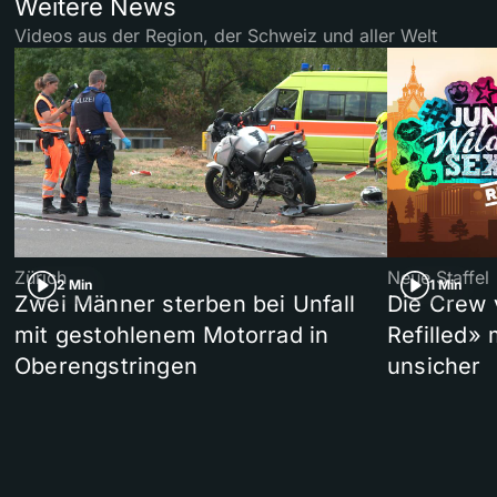
Weitere News
Videos aus der Region, der Schweiz und aller Welt
Zürich
Neue Staffel
2 Min
1 Min
Zwei Männer sterben bei Unfall
Die Crew 
mit gestohlenem Motorrad in
Refilled»
Oberengstringen
unsicher