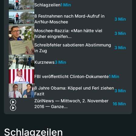
Schlagzeilen
1 Min
8 Festnahmen nach Mord-Aufruf in
3 Min
An‘Nur-Moschee
Moschee-Razzia: «Man hätte viel
3 Min
früher eingreifen…
Schreibfehler sabotieren Abstimmung
3 Min
in Zug
Kurznews
3 Min
FBI veröffentlicht Clinton-Dokumente
1 Min
8 Jahre Obama: Köppel und Feri ziehen
3 Min
Fazit
ZüriNews — Mittwoch, 2. November
16 Min
2016 — Ganze…
Schlagzeilen