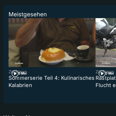
Meistgesehen
ZüriNews
ZüriNews
5 Min
2 Min
Sommerserie Teil 4: Kulinarisches
Rastpla
Kalabrien
Flucht e