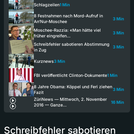
Schlagzeilen
1 Min
8 Festnahmen nach Mord-Aufruf in
3 Min
An‘Nur-Moschee
Moschee-Razzia: «Man hätte viel
3 Min
früher eingreifen…
Schreibfehler sabotieren Abstimmung
3 Min
in Zug
Kurznews
3 Min
FBI veröffentlicht Clinton-Dokumente
1 Min
8 Jahre Obama: Köppel und Feri ziehen
3 Min
Fazit
ZüriNews — Mittwoch, 2. November
16 Min
2016 — Ganze…
Schreibfehler sabotieren