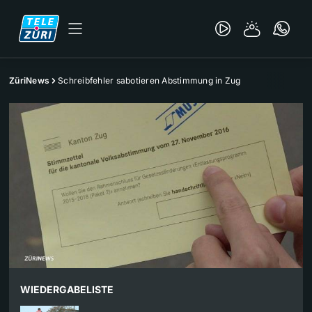
ZüriNews
Schreibfehler sabotieren Abstimmung in Zug
WIEDERGABELISTE