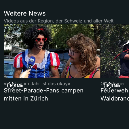
Weitere News
Videos aus der Region, der Schweiz und aller Welt
«Ein Tag im Jahr ist das okay»
Ohne Feuer
1 Min
1 Min
Street-Parade-Fans campen
Feuerwehr 
mitten in Zürich
Waldbrand