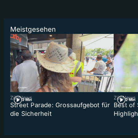
Meistgesehen
ZüriNews
ZüriNews
3 Min
2 Min
Street Parade: Grossaufgebot für
Best of 
die Sicherheit
Highligh