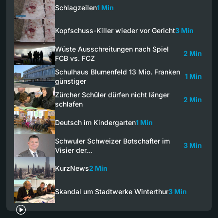
Schlagzeilen
1 Min
Kopfschuss-Killer wieder vor Gericht
3 Min
Wüste Ausschreitungen nach Spiel
2 Min
FCB vs. FCZ
Schulhaus Blumenfeld 13 Mio. Franken
1 Min
günstiger
Zürcher Schüler dürfen nicht länger
2 Min
schlafen
Deutsch im Kindergarten
1 Min
Schwuler Schweizer Botschafter im
3 Min
Visier der…
KurzNews
2 Min
Skandal um Stadtwerke Winterthur
3 Min