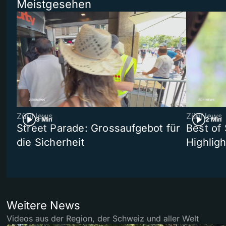
Meistgesehen
ZüriNews
ZüriNews
3 Min
2 Min
Street Parade: Grossaufgebot für
Best of 
die Sicherheit
Highligh
Weitere News
Videos aus der Region, der Schweiz und aller Welt