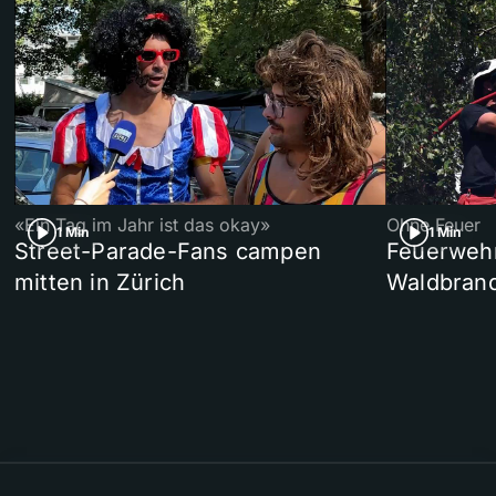
«Ein Tag im Jahr ist das okay»
Ohne Feuer
1 Min
1 Min
Street-Parade-Fans campen
Feuerwehr 
mitten in Zürich
Waldbrand