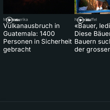
Mittelamerika
Neue Staffel
1 Min
1 Min
Vulkanausbruch in
«Bauer, led
Guatemala: 1400
Diese Bäue
Personen in Sicherheit
Bauern suc
gebracht
der grosse