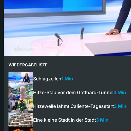
WIEDERGABELISTE
Schlagzeilen
1 Min
Hitze-Stau vor dem Gotthard-Tunnel
3 Min
Hitzewelle lähmt Caliente-Tagesstart
3 Min
Eine kleine Stadt in der Stadt
3 Min