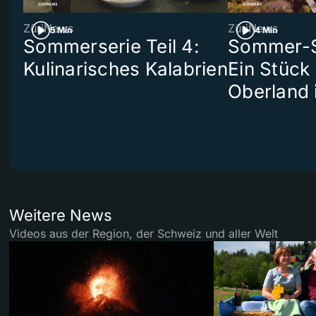
ZüriNews
ZüriNews
5 Min
4 Min
Sommerserie Teil 4:
Sommer-Se
Kulinarisches Kalabrien
Ein Stück
Oberland 
Weitere News
Videos aus der Region, der Schweiz und aller Welt