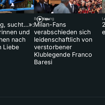
Beerdigung
L
1 Min
ig, sucht…»:
Milan-Fans
rinnen und
verabschieden sich
hen nach
leidenschaftlich von
n Liebe
verstorbener
Klublegende Franco
Baresi