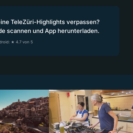
eine TeleZüri-Highlights verpassen?
de scannen und App herunterladen.
roid: ★ 4.7 von 5