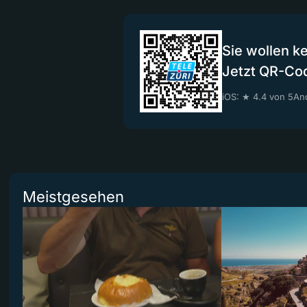
Sie wollen k
Jetzt QR-Co
iOS: ★ 4.4 von 5
And
Meistgesehen