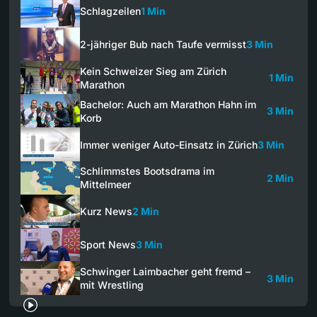
Schlagzeilen
1 Min
2-jähriger Bub nach Taufe vermisst
3 Min
Kein Schweizer Sieg am Zürich
1 Min
Marathon
Bachelor: Auch am Marathon Hahn im
3 Min
Korb
Immer weniger Auto-Einsatz in Zürich
3 Min
Schlimmstes Bootsdrama im
2 Min
Mittelmeer
Kurz News
2 Min
Sport News
3 Min
Schwinger Laimbacher geht fremd –
3 Min
mit Wrestling