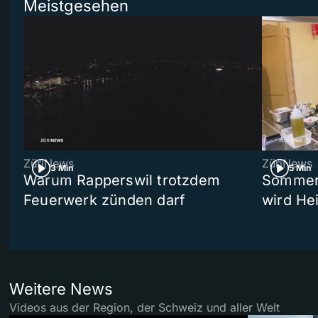
Meistgesehen
ZüriNews
ZüriNews
3 Min
5 Min
Warum Rapperswil trotzdem
Sommer-
Feuerwerk zünden darf
wird He
Weitere News
Videos aus der Region, der Schweiz und aller Welt