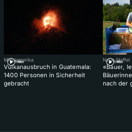
Mittelamerika
Neue Staffel
1 Min
1 Min
Vulkanausbruch in Guatemala:
«Bauer, l
1400 Personen in Sicherheit
Bäuerinne
gebracht
nach der 