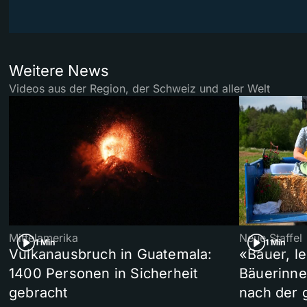
Weitere News
Videos aus der Region, der Schweiz und aller Welt
Mittelamerika
Neue Staffel
1 Min
1 Min
Vulkanausbruch in Guatemala:
«Bauer, l
1400 Personen in Sicherheit
Bäuerinne
gebracht
nach der 