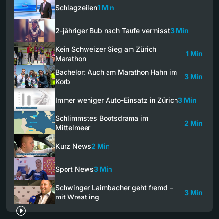
Schlagzeilen
1 Min
2-jähriger Bub nach Taufe vermisst
3 Min
Kein Schweizer Sieg am Zürich
1 Min
Marathon
Bachelor: Auch am Marathon Hahn im
3 Min
Korb
Immer weniger Auto-Einsatz in Zürich
3 Min
Schlimmstes Bootsdrama im
2 Min
Mittelmeer
Kurz News
2 Min
Sport News
3 Min
Schwinger Laimbacher geht fremd –
3 Min
mit Wrestling