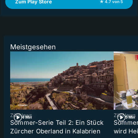
Zum Play Store
★ 4.7 von 5
Meistgesehen
ZüriNews
ZüriNews
4 Min
5 Min
Sommer-Serie Teil 2: Ein Stück
Sommer-
Zürcher Oberland in Kalabrien
wird He