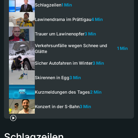
Schlagzeilen
1 Min
Lawinendrama im Prättigau
4 Min
Trauer um Lawinenopfer
3 Min
Verkehrsunfälle wegen Schnee und
1 Min
Glätte
Sicher Autofahren im Winter
3 Min
Skirennen in Egg
3 Min
Kurzmeldungen des Tages
2 Min
Konzert in der S-Bahn
3 Min
Schlagzeilen