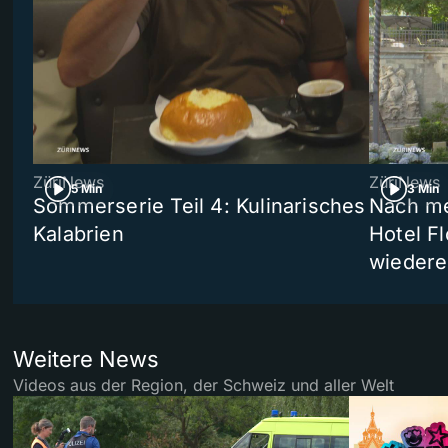
ZüriNews
ZüriNews
5 Min
3 Min
Sommerserie Teil 4: Kulinarisches
Nach me
Kalabrien
Hotel Fl
wiedere
Weitere News
Videos aus der Region, der Schweiz und aller Welt