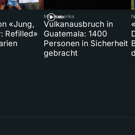
Mittelamerika
N
1 Min
on «Jung,
Vulkanausbruch in
«
: Refilled»
Guatemala: 1400
arien
Personen in Sicherheit
gebracht