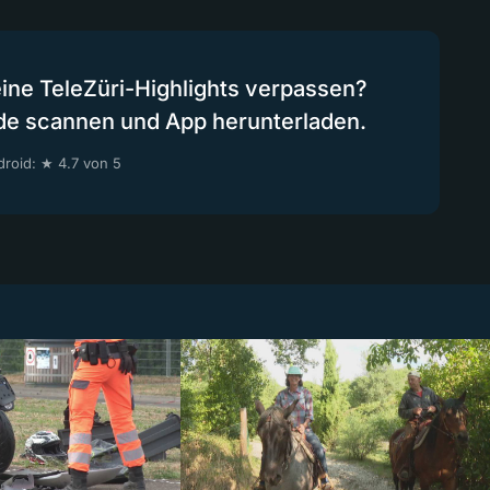
eine TeleZüri-Highlights verpassen?
de scannen und App herunterladen.
roid: ★ 4.7 von 5