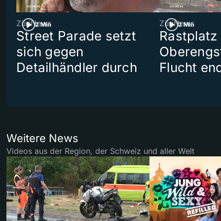
ZüriNews
ZüriNews
2 Min
2 Min
Street Parade setzt
Rastplatz
sich gegen
Oberengst
Detailhändler durch
Flucht end
Weitere News
Videos aus der Region, der Schweiz und aller Welt