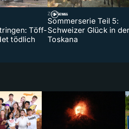
ZüriNews
4 Min
Sommerserie Teil 5:
ringen: Töff-
Schweizer Glück in de
et tödlich
Toskana