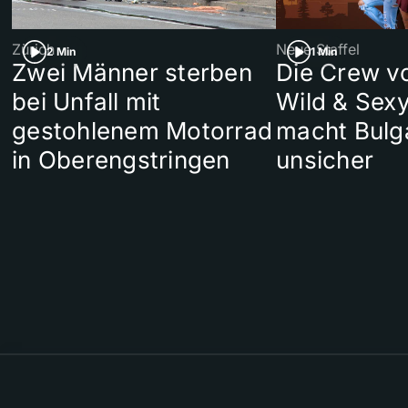
Zürich
Neue Staffel
2 Min
1 Min
Zwei Männer sterben
Die Crew v
bei Unfall mit
Wild & Sexy
gestohlenem Motorrad
macht Bulg
in Oberengstringen
unsicher