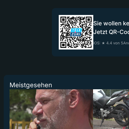
Sie wollen k
Jetzt QR-Co
iOS: ★ 4.4 von 5
And
Meistgesehen